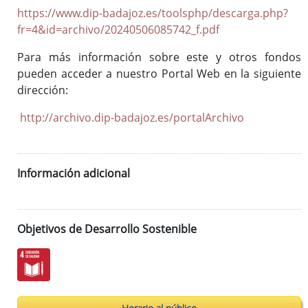
(ISAD-G)
https://www.dip-badajoz.es/toolsphp/descarga.php?
Fondos documentales
fr=4&id=archivo/20240506085742_f.pdf
Cuadro de Clasificación
Para más información sobre este y otros fondos
Gestión Documental
pueden acceder a nuestro Portal Web en la siguiente
Biblioteca auxiliar
dirección:
Publicaciones
http://archivo.dip-badajoz.es/portalArchivo
Portal de Archivo
Información adicional
Biblioteca Auxiliar
Archivo digital
Boletín Oficial de la Provincia de Badajoz (desde 1835)
Objetivos de Desarrollo Sostenible
Histórico de diputados
Solicitud de información