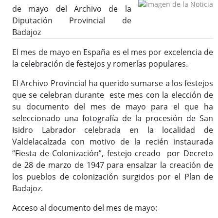
de mayo del Archivo de la
Reglamento y Procedimientos
Diputación Provincial de
Recursos
Badajoz
Enlaces de interés
El mes de mayo en España es el mes por excelencia de
la celebración de festejos y romerías populares.
Asistencia Técnica a Archivos Municipales
El Archivo Provincial ha querido sumarse a los festejos
que se celebran durante este mes con la elección de
Documento del Mes
su documento del mes de mayo para el que ha
Exposiciones
seleccionado una fotografía de la procesión de San
Formación y colaboración con la Facultad de Ciencias de la
Isidro Labrador celebrada en la localidad de
Documentación y la Comunicación de la Uex
Valdelacalzada con motivo de la recién instaurada
Visitas en grupo
“Fiesta de Colonización”, festejo creado por Decreto
Otras Actividades
de 28 de marzo de 1947 para ensalzar la creación de
los pueblos de colonización surgidos por el Plan de
Badajoz.
Archivo de la Diputación Provincial de Badajoz (ISDIAH)
Acceso al documento del mes de mayo:
Guía del Archivo de la Diputación Provincial de Badajoz