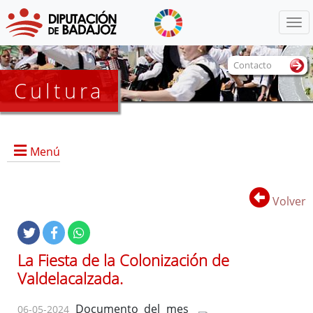
Menú
Contacto
Cultura
Menú
Volver
Portada
La Fiesta de la Colonización de
Valdelacalzada.
Dirección, contacto, horario, funciones, local e instalaciones,
y servicios.
Documento del mes
06-05-2024
Historia del Archivo