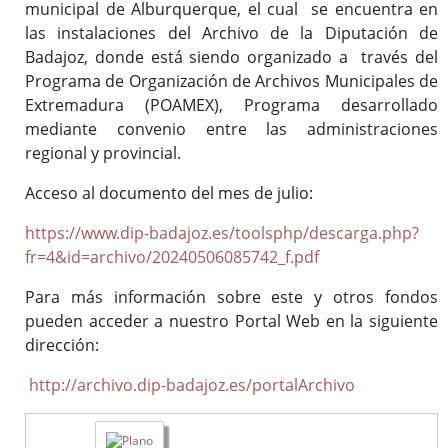
municipal de Alburquerque, el cual se encuentra en
(ISAD-G)
las instalaciones del Archivo de la Diputación de
Fondos documentales
Badajoz, donde está siendo organizado a través del
Cuadro de Clasificación
Programa de Organización de Archivos Municipales de
Gestión Documental
Extremadura (POAMEX), Programa desarrollado
Biblioteca auxiliar
mediante convenio entre las administraciones
regional y provincial.
Publicaciones
Acceso al documento del mes de julio:
https://www.dip-badajoz.es/toolsphp/descarga.php?
Portal de Archivo
fr=4&id=archivo/20240506085742_f.pdf
Biblioteca Auxiliar
Archivo digital
Para más información sobre este y otros fondos
Boletín Oficial de la Provincia de Badajoz (desde 1835)
pueden acceder a nuestro Portal Web en la siguiente
dirección:
Histórico de diputados
Solicitud de información
http://archivo.dip-badajoz.es/portalArchivo