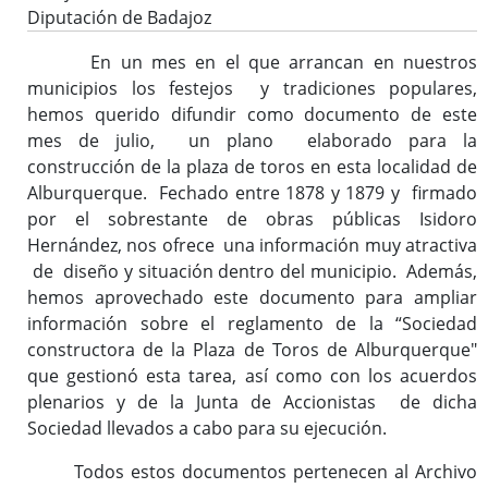
Diputación de Badajoz
Reglamento y Procedimientos
En un mes en el que arrancan en nuestros
Recursos
municipios los festejos y tradiciones populares,
Enlaces de interés
hemos querido difundir como documento de este
mes de julio, un plano elaborado para la
construcción de la plaza de toros en esta localidad de
Asistencia Técnica a Archivos Municipales
Alburquerque. Fechado entre 1878 y 1879 y firmado
Documento del Mes
por el sobrestante de obras públicas Isidoro
Exposiciones
Hernández, nos ofrece una información muy atractiva
de diseño y situación dentro del municipio. Además,
Formación y colaboración con la Facultad de Ciencias de la
hemos aprovechado este documento para ampliar
Documentación y la Comunicación de la Uex
información sobre el reglamento de la “Sociedad
Visitas en grupo
constructora de la Plaza de Toros de Alburquerque"
Otras Actividades
que gestionó esta tarea, así como con los acuerdos
plenarios y de la Junta de Accionistas de dicha
Sociedad llevados a cabo para su ejecución.
Archivo de la Diputación Provincial de Badajoz (ISDIAH)
Todos estos documentos pertenecen al Archivo
Guía del Archivo de la Diputación Provincial de Badajoz