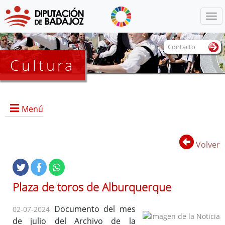
Menú
Contacto
Cultura
Menú
Volver
Portada
Plaza de toros de Alburquerque
Dirección, contacto, horario, funciones, local e instalaciones,
Documento del mes
02-07-2024
y servicios.
de julio del Archivo de la
Historia del Archivo