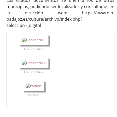
Los citados documentos se unen a los de otros
(ISAD-G)
municipios, pudiendo ser localizados y consultados en
Fondos documentales
la dirección web: https://www.dip-
Cuadro de Clasificación
badajoz.es/cultura/archivo/index.php?
seleccion=_digital
Gestión Documental
Biblioteca auxiliar
Publicaciones
Documento 1
Portal de Archivo
Biblioteca Auxiliar
Documento 2
Archivo digital
Boletín Oficial de la Provincia de Badajoz (desde 1835)
Histórico de diputados
Portada
Solicitud de información