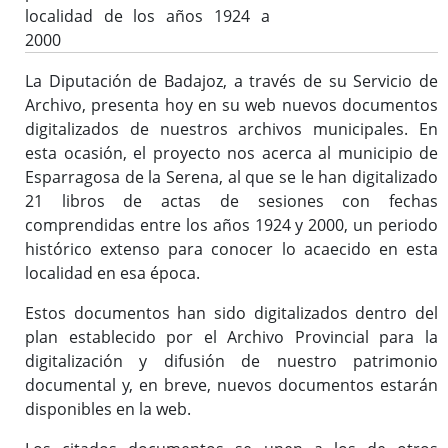
localidad de los años 1924 a
Reglamento y Procedimientos
2000
Recursos
La Diputación de Badajoz, a través de su Servicio de
Enlaces de interés
Archivo, presenta hoy en su web nuevos documentos
digitalizados de nuestros archivos municipales. En
esta ocasión, el proyecto nos acerca al municipio de
Asistencia Técnica a Archivos Municipales
Esparragosa de la Serena, al que se le han digitalizado
Documento del Mes
21 libros de actas de sesiones con fechas
Exposiciones
comprendidas entre los años 1924 y 2000, un periodo
histórico extenso para conocer lo acaecido en esta
Formación y colaboración con la Facultad de Ciencias de la
localidad en esa época.
Documentación y la Comunicación de la Uex
Visitas en grupo
Estos documentos han sido digitalizados dentro del
Otras Actividades
plan establecido por el Archivo Provincial para la
digitalización y difusión de nuestro patrimonio
documental y, en breve, nuevos documentos estarán
disponibles en la web.
Archivo de la Diputación Provincial de Badajoz (ISDIAH)
Guía del Archivo de la Diputación Provincial de Badajoz