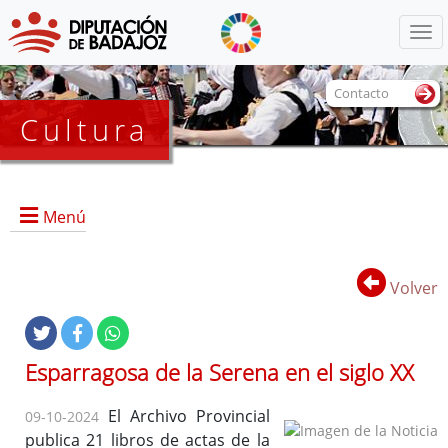
Menú
Contacto
Cultura
Menú
Volver
Portada
Esparragosa de la Serena en el siglo XX
Dirección, contacto, horario, funciones, local e instalaciones,
El Archivo Provincial
09-10-2024
y servicios.
publica 21 libros de actas de la
Historia del Archivo