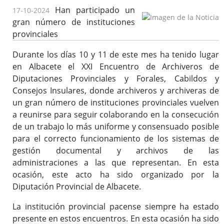
Han participado un
17-10-2024
Reglamento y Procedimientos
gran número de instituciones
Recursos
provinciales
Enlaces de interés
Durante los días 10 y 11 de este mes ha tenido lugar
en Albacete el XXI Encuentro de Archiveros de
Diputaciones Provinciales y Forales, Cabildos y
Asistencia Técnica a Archivos Municipales
Consejos Insulares, donde archiveros y archiveras de
Documento del Mes
un gran número de instituciones provinciales vuelven
Exposiciones
a reunirse para seguir colaborando en la consecución
Formación y colaboración con la Facultad de Ciencias de la
de un trabajo lo más uniforme y consensuado posible
Documentación y la Comunicación de la Uex
para el correcto funcionamiento de los sistemas de
gestión documental y archivos de las
Visitas en grupo
administraciones a las que representan. En esta
Otras Actividades
ocasión, este acto ha sido organizado por la
Diputación Provincial de Albacete.
Archivo de la Diputación Provincial de Badajoz (ISDIAH)
La institución provincial pacense siempre ha estado
presente en estos encuentros. En esta ocasión ha sido
Guía del Archivo de la Diputación Provincial de Badajoz