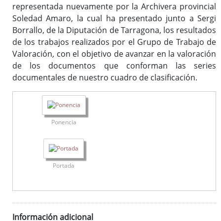
representada nuevamente por la Archivera provincial
(ISAD-G)
Soledad Amaro, la cual ha presentado junto a Sergi
Fondos documentales
Borrallo, de la Diputación de Tarragona, los resultados
Cuadro de Clasificación
de los trabajos realizados por el Grupo de Trabajo de
Gestión Documental
Valoración
,
con el objetivo de avanzar en la valoración
Biblioteca auxiliar
de los documentos que conforman las series
Publicaciones
documentales de nuestro cuadro de clasificación.
Portal de Archivo
Ponencia
Biblioteca Auxiliar
Archivo digital
Boletín Oficial de la Provincia de Badajoz (desde 1835)
Portada
Histórico de diputados
Solicitud de información
Información adicional