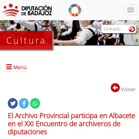
Menú
Contacto
Cultura
Menú
Volver
Portada
El Archivo Provincial participa en Albacete
en el XXI Encuentro de archiveros de
Dirección, contacto, horario, funciones, local e instalaciones,
diputaciones
y servicios.
Historia del Archivo