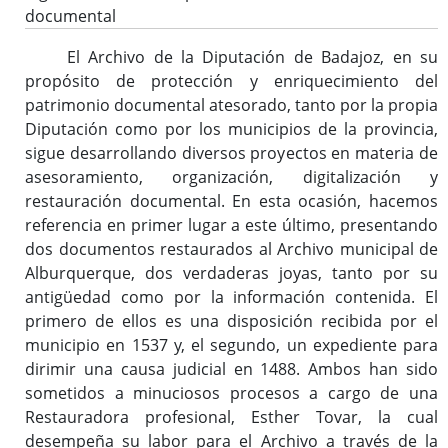
documental
Reglamento y Procedimientos
El Archivo de la Diputación de Badajoz, en su
Recursos
propósito de protección y enriquecimiento del
Enlaces de interés
patrimonio documental atesorado, tanto por la propia
Diputación como por los municipios de la provincia,
sigue desarrollando diversos proyectos en materia de
Asistencia Técnica a Archivos Municipales
asesoramiento, organización, digitalización y
Documento del Mes
restauración documental. En esta ocasión, hacemos
Exposiciones
referencia en primer lugar a este último, presentando
dos documentos restaurados al Archivo municipal de
Formación y colaboración con la Facultad de Ciencias de la
Alburquerque, dos verdaderas joyas, tanto por su
Documentación y la Comunicación de la Uex
antigüedad como por la información contenida. El
Visitas en grupo
primero de ellos es una disposición recibida por el
Otras Actividades
municipio en 1537 y, el segundo, un expediente para
dirimir una causa judicial en 1488. Ambos han sido
sometidos a minuciosos procesos a cargo de una
Archivo de la Diputación Provincial de Badajoz (ISDIAH)
Restauradora profesional, Esther Tovar, la cual
Guía del Archivo de la Diputación Provincial de Badajoz
desempeña su labor para el Archivo a través de la