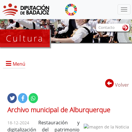
Menú
Contacto
Cultura
Menú
Volver
Portada
Archivo municipal de Alburquerque
Dirección, contacto, horario, funciones, local e instalaciones,
Restauración y
18-12-2024
y servicios.
digitalización del patrimonio
Historia del Archivo