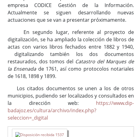
(ISAD-G)
empresa CODICE Gestión de la Información.
Actualmente se siguen desarrollando nuevas
Fondos documentales
actuaciones que se van a presentar próximamente.
Cuadro de Clasificación
Gestión Documental
En segundo lugar, referente al proyecto de
Biblioteca auxiliar
digitalización, se ha ampliado la colección de libros de
actas con varios libros fechados entre 1882 y 1940,
Publicaciones
digitalizando también los dos documentos
restaurados, dos tomos del
Catastro del Marques de
la Ensenada
de 1761, así como protocolos notariales
Portal de Archivo
de 1618, 1898 y 1899.
Biblioteca Auxiliar
Los citados documentos se unen a los de otros
Archivo digital
municipios, pudiendo ser localizados y consultados en
Boletín Oficial de la Provincia de Badajoz (desde 1835)
la dirección web:
https://www.dip-
Histórico de diputados
badajoz.es/cultura/archivo/index.php?
Solicitud de información
seleccion=_digital