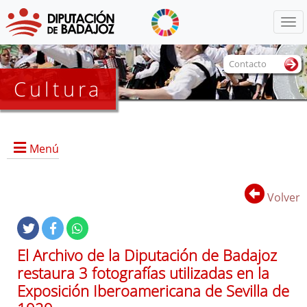
Menú
Contacto
Cultura
Menú
Volver
Portada
El Archivo de la Diputación de Badajoz
restaura 3 fotografías utilizadas en la
Dirección, contacto, horario, funciones, local e instalaciones,
Exposición Iberoamericana de Sevilla de
y servicios.
Historia del Archivo