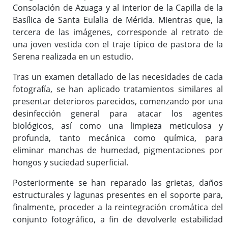
(ISAD-G)
Consolación de Azuaga y al interior de la Capilla de la
Basílica de Santa Eulalia de Mérida. Mientras que, la
Fondos documentales
tercera de las imágenes, corresponde al retrato de
Cuadro de Clasificación
una joven vestida con el traje típico de pastora de la
Gestión Documental
Serena realizada en un estudio.
Biblioteca auxiliar
Tras un examen detallado de las necesidades de cada
Publicaciones
fotografía, se han aplicado tratamientos similares al
presentar deterioros parecidos, comenzando por una
desinfección general para atacar los agentes
Portal de Archivo
biológicos, así como una limpieza meticulosa y
Biblioteca Auxiliar
profunda, tanto mecánica como química, para
Archivo digital
eliminar manchas de humedad, pigmentaciones por
hongos y suciedad superficial.
Boletín Oficial de la Provincia de Badajoz (desde 1835)
Histórico de diputados
Posteriormente se han reparado las grietas, daños
Solicitud de información
estructurales y lagunas presentes en el soporte para,
finalmente, proceder a la reintegración cromática del
conjunto fotográfico, a fin de devolverle estabilidad