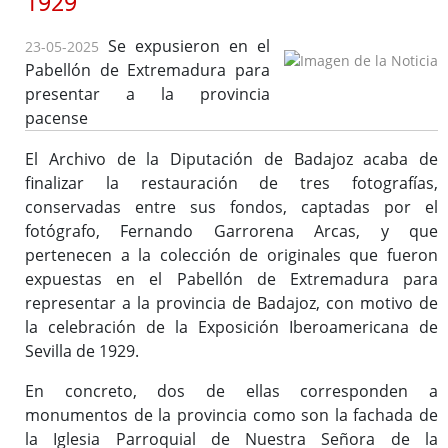
1929
Reglamento y Procedimientos
Se expusieron en el
23-05-2025
Recursos
Pabellón de Extremadura para
Enlaces de interés
presentar a la provincia
pacense
El Archivo de la Diputación de Badajoz acaba de
Asistencia Técnica a Archivos Municipales
finalizar la restauración de tres fotografías,
Documento del Mes
conservadas entre sus fondos, captadas por el
Exposiciones
fotógrafo, Fernando Garrorena Arcas, y que
Formación y colaboración con la Facultad de Ciencias de la
pertenecen a la colección de originales que fueron
Documentación y la Comunicación de la Uex
expuestas en el Pabellón de Extremadura para
Visitas en grupo
representar a la provincia de Badajoz, con motivo de
la celebración de la Exposición Iberoamericana de
Otras Actividades
Sevilla de 1929.
En concreto, dos de ellas corresponden a
Archivo de la Diputación Provincial de Badajoz (ISDIAH)
monumentos de la provincia como son la fachada de
la Iglesia Parroquial de Nuestra Señora de la
Guía del Archivo de la Diputación Provincial de Badajoz