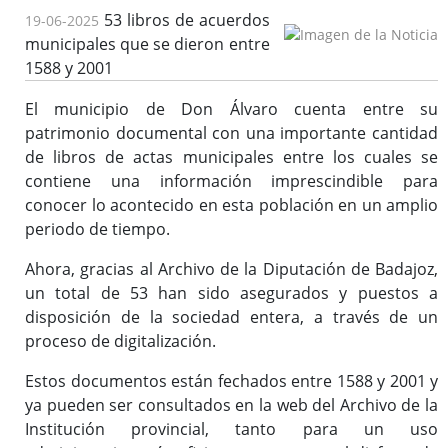
53 libros de acuerdos
19-06-2025
Reglamento y Procedimientos
municipales que se dieron entre
Recursos
1588 y 2001
Enlaces de interés
El municipio de Don Álvaro cuenta entre su
patrimonio documental con una importante cantidad
de libros de actas municipales entre los cuales se
Asistencia Técnica a Archivos Municipales
contiene una información imprescindible para
Documento del Mes
conocer lo acontecido en esta población en un amplio
Exposiciones
periodo de tiempo.
Formación y colaboración con la Facultad de Ciencias de la
Ahora, gracias al Archivo de la Diputación de Badajoz,
Documentación y la Comunicación de la Uex
un total de 53 han sido asegurados y puestos a
Visitas en grupo
disposición de la sociedad entera, a través de un
Otras Actividades
proceso de digitalización.
Estos documentos están fechados entre 1588 y 2001 y
ya pueden ser consultados en la web del Archivo de la
Archivo de la Diputación Provincial de Badajoz (ISDIAH)
Institución provincial, tanto para un uso
Guía del Archivo de la Diputación Provincial de Badajoz