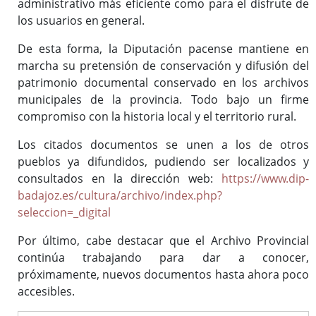
administrativo más eficiente como para el disfrute de
(ISAD-G)
los usuarios en general.
Fondos documentales
De esta forma, la Diputación pacense mantiene en
Cuadro de Clasificación
marcha su pretensión de conservación y difusión del
Gestión Documental
patrimonio documental conservado en los archivos
Biblioteca auxiliar
municipales de la provincia. Todo bajo un firme
Publicaciones
compromiso con la historia local y el territorio rural.
Los citados documentos se unen a los de otros
pueblos ya difundidos, pudiendo ser localizados y
Portal de Archivo
consultados en la dirección web:
https://www.dip-
Biblioteca Auxiliar
badajoz.es/cultura/archivo/index.php?
Archivo digital
seleccion=_digital
Boletín Oficial de la Provincia de Badajoz (desde 1835)
Por último, cabe destacar que el Archivo Provincial
Histórico de diputados
continúa trabajando para dar a conocer,
Solicitud de información
próximamente, nuevos documentos hasta ahora poco
accesibles.