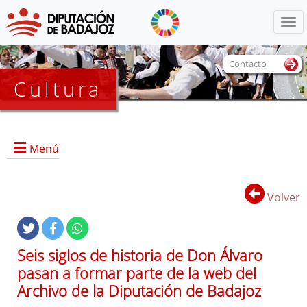
Menú
Contacto
Cultura
Menú
Volver
Portada
Seis siglos de historia de Don Álvaro
pasan a formar parte de la web del
Dirección, contacto, horario, funciones, local e instalaciones,
Archivo de la Diputación de Badajoz
y servicios.
Historia del Archivo