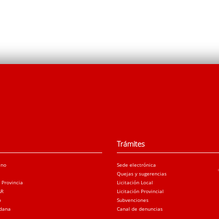
Trámites
ano
Sede electrónica
Quejas y sugerencias
a Provincia
Licitación Local
AR
Licitación Provincial
o
Subvenciones
adana
Canal de denuncias