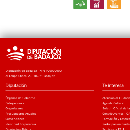
Diputación de Badajoz - NIF: P0600000D
c/ Felipe Checa, 23 - 06071 Badajoz
Diputación
Te interesa
Órganos de Gobierno
Atención al Ciudad
Delegaciones
Agenda Cultural
Organigrama
Boletín Oficial de l
Presupuestos Anuales
Contribuyentes - O
Subvenciones
Formación y Emple
Identidad Corporativa
Participación Ciud
Diputación Abierta
Servicios a EELL