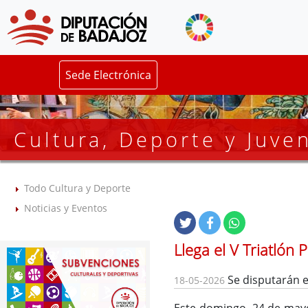
Sede Electrónica
Cultura, Deporte y Juve
Todo Cultura y Deporte
Noticias y Eventos
Llega el V Triatlón
Se disputarán e
18-05-2026