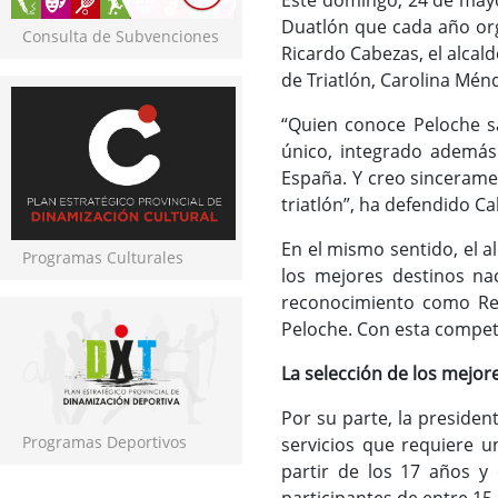
Este domingo, 24 de mayo,
Duatlón que cada año org
Consulta de Subvenciones
Ricardo Cabezas, el alcal
de Triatlón, Carolina Mén
“Quien conoce Peloche s
único, integrado además
España. Y creo sincerame
triatlón”, ha defendido C
En el mismo sentido, el 
Programas Culturales
los mejores destinos na
reconocimiento como Res
Peloche. Con esta competic
La selección de los mejo
Por su parte, la president
Programas Deportivos
servicios que requiere 
partir de los 17 años y 