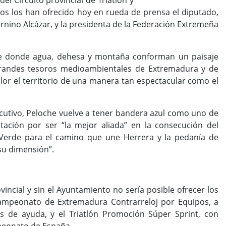
el Circuito provincial de Triatlón y
os los han ofrecido hoy en rueda de prensa el diputado,
rnino Alcázar, y la presidenta de la Federación Extremeña
ve donde agua, dehesa y montaña conforman un paisaje
 grandes tesoros medioambientales de Extremadura y de
lor el territorio de una manera tan espectacular como el
ecutivo, Peloche vuelve a tener bandera azul como uno de
tación por ser “la mejor aliada” en la consecución del
 Verde para el camino que une Herrera y la pedanía de
 su dimensión”.
vincial y sin el Ayuntamiento no sería posible ofrecer los
 Campeonato de Extremadura Contrarreloj por Equipos, a
as de ayuda, y el Triatlón Promoción Súper Sprint, con