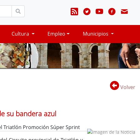
Cultura
Empleo
Municipios
Volver
 de su bandera azul
l Triatlón Promoción Súper Sprint