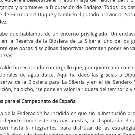
 volverá a celebrarse el Triatlón Playa de Peloche, dentro d
aniza y promueve la Diputación de Badajoz. Todos los dat
de de Herrera del Duque y también diputado provincial, Satu
dez.
abe que hablamos de un entorno privilegiado. Un encla
 en la Reserva de la Biosfera de La Siberia, uno de los
nte que pocas disciplinas deportivas permiten poner en va
abezas.
alcalde ha recordado con orgullo que, por quinto año cons
cionales de agua dulce. Aquí ha dado las gracias a Dipu
erva de la Biosfera para La Siberia y en el de Sendero
ión, ha dicho, “se pone en valor la riqueza del territorio y
res para el Campeonato de España
a de la Federación ha incidido en que sin la Institución pro
un deporte como este. Gracias a estas, se disputarán el
con hasta 6 integrantes, para disfrutar de las estrategi