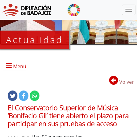
Menú
Actualidad
Agenda
Menú
Presidencia
BOP
Volver
Eventos
Noticias
Lista
El Conservatorio Superior de Música
de
‘Bonifacio Gil’ tiene abierto el plazo para
distribución
participar en sus pruebas de acceso