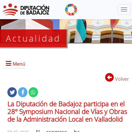
Menú
Actualidad
Agenda
Menú
Presidencia
BOP
Volver
Eventos
Noticias
Lista
La Diputación de Badajoz participa en el
de
28º Symposium Nacional de Vías y Obras
distribución
de la Administración Local en Valladolid