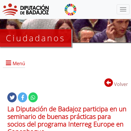
Menú
Ciudadanos
Menú
Inicio
Volver
Proyectos Activos
La Diputación de Badajoz participa en un
Proyectos Finalizados
seminario de buenas prácticas para
EDUSI
socios del programa Interreg Europe en