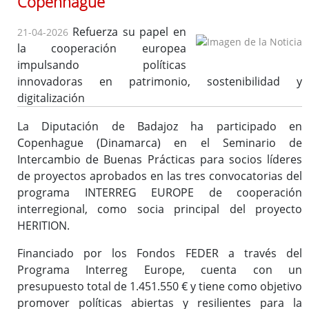
Copenhague
Importante
Instrucción para la tramitación de expedientes financiados
Refuerza su papel en
21-04-2026
con fondos europeos
la cooperación europea
impulsando políticas
innovadoras en patrimonio, sostenibilidad y
digitalización
Medidas Antifraude
La Diputación de Badajoz ha participado en
Jornadas
Copenhague (Dinamarca) en el Seminario de
Áreas Urbanas Funcionales
Intercambio de Buenas Prácticas para socios líderes
Documentos
de proyectos aprobados en las tres convocatorias del
programa INTERREG EUROPE de cooperación
interregional, como socia principal del proyecto
HERITION.
Financiado por los Fondos FEDER a través del
Programa Interreg Europe, cuenta con un
presupuesto total de 1.451.550 € y tiene como objetivo
promover políticas abiertas y resilientes para la