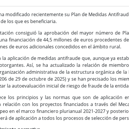
ha modificado recientemente su Plan de Medidas Antifraude
 de los que es beneficiaria.
putación consiguió la aprobación del mayor número de Pl
una financiación de 44,5 millones de euros procedentes de
ones de euros adicionales concedidos en el ámbito rural.
 la aplicación de medidas antifraude que, aunque ya estab
 otorgantes. Así, se ha actualizado la relación de miemb
rganización administrativa de la estructura orgánica de l
206 de 29 de octubre de 2025) y se han precisado los mie
ar la autoevaluación inicial de riesgo de fraude de la entid
lece los principios y las normas que son de aplicación e
en relación con los proyectos financiados a través del Me
eo en el marco financiero plurianual 2021-2027 y posterior
rá de aplicación a todos los procesos de selección de per