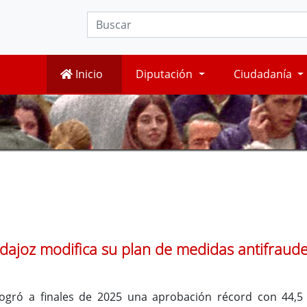
Inicio
Diputación
Ciudadanía
dajoz modifica su plan de medidas antifraude
logró a finales de 2025 una aprobación récord con 44,5 