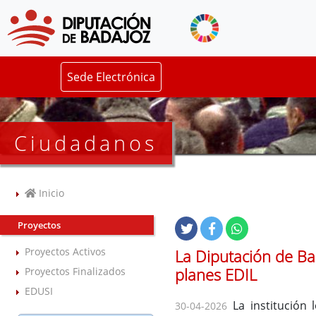
Sede Electrónica
Ciudadanos
Inicio
Proyectos
Proyectos Activos
La Diputación de Ba
planes EDIL
Proyectos Finalizados
EDUSI
La institución 
30-04-2026