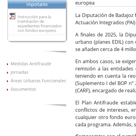
europea
Importante
La Diputación de Badajoz 
Instrucción para la
tramitación de
Actuación Integrados (PAI)
expedientes financiados
con fondos europeos
A finales de 2025, la Di
urbano (planes EDIL) con 
se añaden cerca de 4 mill
En ambos casos, se exigen
Medidas Antifraude
remisión a las entidades
Jornadas
teniendo en cuenta la reo
Áreas Urbanas Funcionales
(Suplemento I del BOP nº 
Documentos
(CARF), encargado de realiz
El Plan Antifraude estab
conflictos de intereses, 
cualquier otro fondo europ
cada programa. Además, se