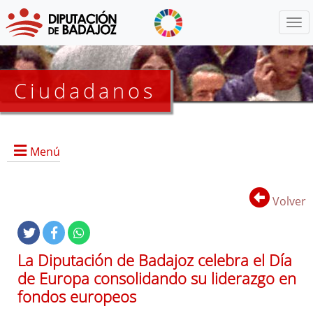
Menú
Ciudadanos
Menú
Inicio
Volver
Proyectos Activos
La Diputación de Badajoz celebra el Día
Proyectos Finalizados
de Europa consolidando su liderazgo en
EDUSI
fondos europeos