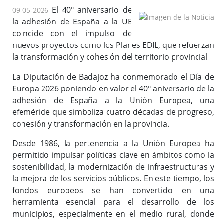
Importante
El 40º aniversario de
09-05-2026
la adhesión de España a la UE
Instrucción para la tramitación de expedientes financiados
con fondos europeos
coincide con el impulso de
nuevos proyectos como los Planes EDIL, que refuerzan
la transformación y cohesión del territorio provincial
La Diputación de Badajoz ha conmemorado el Día de
Medidas Antifraude
Europa 2026 poniendo en valor el 40º aniversario de la
Jornadas
adhesión de España a la Unión Europea, una
Áreas Urbanas Funcionales
efeméride que simboliza cuatro décadas de progreso,
cohesión y transformación en la provincia.
Documentos
Desde 1986, la pertenencia a la Unión Europea ha
permitido impulsar políticas clave en ámbitos como la
sostenibilidad, la modernización de infraestructuras y
la mejora de los servicios públicos. En este tiempo, los
fondos europeos se han convertido en una
herramienta esencial para el desarrollo de los
municipios, especialmente en el medio rural, donde