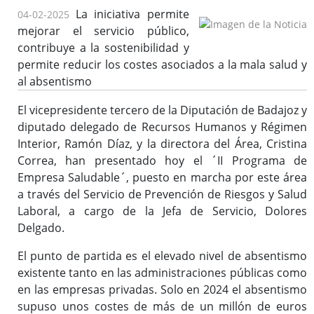
La iniciativa permite
04-02-2025
mejorar el servicio público,
contribuye a la sostenibilidad y
Ofertas de Empleo Público
permite reducir los costes asociados a la mala salud y
Procesos selectivos en desarrollo
al absentismo
Ofertas a través del SEXPE
El vicepresidente tercero de la Diputación de Badajoz y
Bolsas de trabajo
diputado delegado de Recursos Humanos y Régimen
Puestos en comisión de servicios
Interior, Ramón Díaz, y la directora del Área, Cristina
Puestos de personal directivo
Correa, han presentado hoy el ´II Programa de
Puestos por libre designación
Empresa Saludable´, puesto en marcha por este área
Puestos por concurso
a través del Servicio de Prevención de Riesgos y Salud
Laboral, a cargo de la Jefa de Servicio, Dolores
Contratos en formación
Delgado.
Personal eventual o de confianza
Tablón de Empleo Provincial
El punto de partida es el elevado nivel de absentismo
Relación de puestos de trabajo
existente tanto en las administraciones públicas como
en las empresas privadas. Solo en 2024 el absentismo
Escuela de Formación Local e Innovación
supuso unos costes de más de un millón de euros