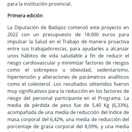
para la institución provincial.
Carrera profesional horizontal
Primera edición
Evaluación del desempeño
La Diputación de Badajoz comenzó este proyecto en
Expedientes personales
2022 con un presupuesto de 18.000 euros para
Plan de pensiones
impulsar la Salud en el Trabajo de manera proactiva
entre sus trabajadores/as, para ayudarles a alcanzar
unos hábitos de vida saludable a fin de reducir el
riesgo cardiovascular y minimizar factores de riesgos
Presentación
como el sobrepeso u obesidad, sedentarismo,
Documentos de interés
hipertensión y alteraciones de parámetros analíticos
Enlaces de interés
como el colesterol. Los resultados obtenidos fueron
Normativa
muy significativos para la reducción en los factores de
Diputación Saludable
riesgo del personal participante en el Programa. La
media de pérdida de peso fue de 5,40 Kg (6,33%),
Gestión de conflictos
acompañada de una media de reducción del índice de
masa corporal del 6,42%, una media de reducción del
porcentaje de grasa corporal del 8,09%, y una media