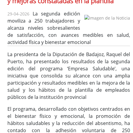
y mejoras constatadas en la plantilla
La segunda edición
29-04-2026
moviliza a 250 trabajadores y
Ofertas de Empleo Público
alcanza niveles sobresalientes
Procesos selectivos en desarrollo
de satisfacción, con avances medibles en salud,
Ofertas a través del SEXPE
actividad física y bienestar emocional
Bolsas de trabajo
La presidenta de la Diputación de Badajoz, Raquel del
Puestos en comisión de servicios
Puerto, ha presentado los resultados de la segunda
Puestos de personal directivo
edición del programa ‘Empresa Saludable’, una
Puestos por libre designación
iniciativa que consolida su alcance con una amplia
Puestos por concurso
participación y resultados medibles en la mejora de la
salud y los hábitos de la plantilla de empleados
Contratos en formación
públicos de la institución provincial
Personal eventual o de confianza
Tablón de Empleo Provincial
El programa, desarrollado con objetivos centrados en
Relación de puestos de trabajo
el bienestar físico y emocional, la promoción de
hábitos saludables y la reducción del absentismo, ha
Escuela de Formación Local e Innovación
contado con la adhesión voluntaria de 250