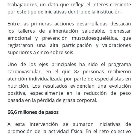
trabajadores, un dato que refleja el interés creciente
por este tipo de iniciativas dentro de la institución-
Carrera profesional horizontal
Evaluación del desempeño
Entre las primeras acciones desarrolladas destacan
los talleres de alimentación saludable, bienestar
Expedientes personales
emocional y prevención musculoesquelética, que
Plan de pensiones
registraron una alta participación y valoraciones
superiores a cinco sobre seis.
Uno de los ejes principales ha sido el programa
Presentación
cardiovascular, en el que 82 personas recibieron
Documentos de interés
atención individualizada por parte de especialistas en
Enlaces de interés
nutrición. Los resultados evidencian una evolución
Normativa
positiva, especialmente en la reducción de peso
Diputación Saludable
basada en la pérdida de grasa corporal.
Gestión de conflictos
66,6 millones de pasos
A esta intervención se sumaron iniciativas de
promoción de la actividad física. En el reto colectivo