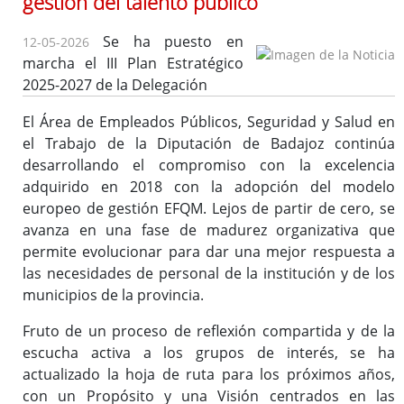
gestión del talento público
Se ha puesto en
12-05-2026
marcha el III Plan Estratégico
Ofertas de Empleo Público
2025-2027 de la Delegación
Procesos selectivos en desarrollo
Ofertas a través del SEXPE
El Área de Empleados Públicos, Seguridad y Salud en
el Trabajo de la Diputación de Badajoz continúa
Bolsas de trabajo
desarrollando el compromiso con la excelencia
Puestos en comisión de servicios
adquirido en 2018 con la adopción del modelo
Puestos de personal directivo
europeo de gestión EFQM. Lejos de partir de cero, se
Puestos por libre designación
avanza en una fase de madurez organizativa que
Puestos por concurso
permite evolucionar para dar una mejor respuesta a
las necesidades de personal de la institución y de los
Contratos en formación
municipios de la provincia.
Personal eventual o de confianza
Tablón de Empleo Provincial
Fruto de un proceso de reflexión compartida y de la
Relación de puestos de trabajo
escucha activa a los grupos de interés, se ha
actualizado la hoja de ruta para los próximos años,
Escuela de Formación Local e Innovación
con un Propósito y una Visión centrados en las