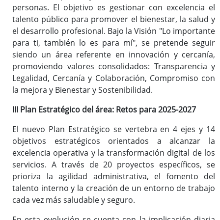
personas. El objetivo es gestionar con excelencia el
talento público para promover el bienestar, la salud y
Carrera profesional horizontal
el desarrollo profesional. Bajo la Visión "Lo importante
Evaluación del desempeño
para ti, también lo es para mí", se pretende seguir
Expedientes personales
siendo un área referente en innovación y cercanía,
Plan de pensiones
promoviendo valores consolidados: Transparencia y
Legalidad, Cercanía y Colaboración, Compromiso con
la mejora y Bienestar y Sostenibilidad.
Presentación
III Plan Estratégico del área: Retos para 2025-2027
Documentos de interés
El nuevo Plan Estratégico se vertebra en 4 ejes y 14
Enlaces de interés
objetivos estratégicos orientados a alcanzar la
Normativa
excelencia operativa y la transformación digital de los
Diputación Saludable
servicios. A través de 20 proyectos específicos, se
Gestión de conflictos
prioriza la agilidad administrativa, el fomento del
talento interno y la creación de un entorno de trabajo
cada vez más saludable y seguro.
En esta evolución se cuenta con la implicación diaria