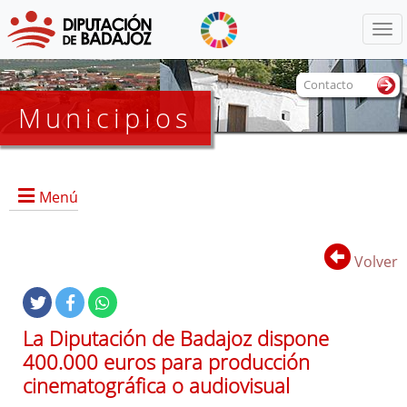
Menú
Contacto
Municipios
Menú
Volver
Portada
Oficialía Mayor
La Diputación de Badajoz dispone
Líneas de Actuación
400.000 euros para producción
cinematográfica o audiovisual
Protocolos de Actuaciones