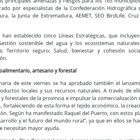
 las principales amenazas y riesgos para los 165 municipios
rado por especialistas de la Confederación Hidrográfica
ra, la Junta de Extremadura, AEMET, SEO BirdLife, Cruz 
e han establecido cinco Líneas Estratégicas, que incluy
Gestión sostenible del agua y los ecosistemas naturales
; Territorio seguro; Salud, bienestar y cohesión socia
ión.
oalimentario, artesano y forestal
naria de este viernes se ha aprobado también el lanzam
oductos locales y sus recursos naturales. A través de ell
y forestales de la provincia e impulsar la comercialización
, fortaleciendo de esta forma el tejido económico, la crea
ión. Según ha manifestado Raquel del Puerto, con estos pl
rrollo y el futuro del mundo rural”, ya que en ellos se ha
e necesitan mayor ayuda.