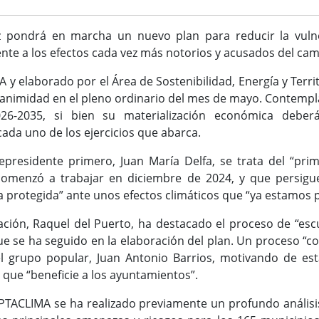
 pondrá en marcha un nuevo plan para reducir la vulner
ente a los efectos cada vez más notorios y acusados del cam
elaborado por el Área de Sostenibilidad, Energía y Territ
nimidad en el pleno ordinario del mes de mayo. Contempla
26-2035, si bien su materialización económica deber
ada uno de los ejercicios que abarca.
presidente primero, Juan María Delfa, se trata del “prim
 comenzó a trabajar en diciembre de 2024, y que persigu
a protegida” ante unos efectos climáticos que “ya estamos
ación, Raquel del Puerto, ha destacado el proceso de “esc
e se ha seguido en la elaboración del plan. Un proceso “
l grupo popular, Juan Antonio Barrios, motivando de est
que “beneficie a los ayuntamientos”.
PTACLIMA se ha realizado previamente un profundo análisis 