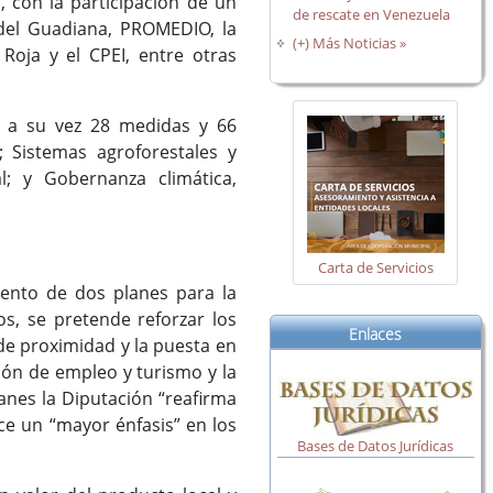
, con la participación de un
de rescate en Venezuela
 del Guadiana, PROMEDIO, la
(+) Más Noticias »
Roja y el CPEI, entre otras
en a su vez 28 medidas y 66
; Sistemas agroforestales y
l; y Gobernanza climática,
Carta de Servicios
iento de dos planes para la
os, se pretende reforzar los
Enlaces
 de proximidad y la puesta en
ción de empleo y turismo y la
anes la Diputación “reafirma
ce un “mayor énfasis” en los
Bases de Datos Jurídicas