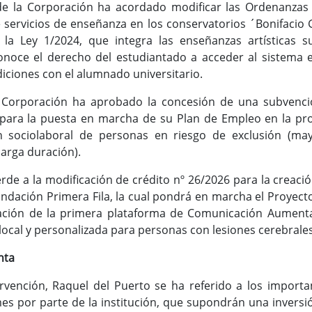
 de la Corporación ha acordado modificar las Ordenanzas 
e servicios de enseñanza en los conservatorios ´Bonifacio G
 la Ley 1/2024, que integra las enseñanzas artísticas 
onoce el derecho del estudiantado a acceder al sistema e
iciones con el alumnado universitario.
a Corporación ha aprobado la concesión de una subvenci
para la puesta en marcha de su Plan de Empleo en la prov
ón sociolaboral de personas en riesgo de exclusión (ma
larga duración).
rde a la modificación de crédito nº 26/2026 para la creac
undación Primera Fila, la cual pondrá en marcha el Proye
ación de la primera plataforma de Comunicación Aumentat
0% local y personalizada para personas con lesiones cerebrale
nta
rvención, Raquel del Puerto se ha referido a los importa
es por parte de la institución, que supondrán una inversi