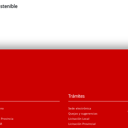
stenible
Trámites
ano
Sede electrónica
Quejas y sugerencias
a Provincia
Licitación Local
AR
Licitación Provincial