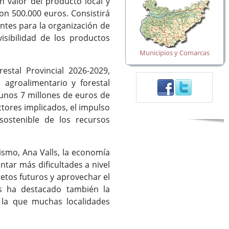
n valor del producto local y
on 500.000 euros. Consistirá
antes para la organización de
isibilidad de los productos
Municipios y Comarcas
estal Provincial 2026-2029,
 agroalimentario y forestal
r unos 7 millones de euros de
ctores implicados, el impulso
sostenible de los recursos
ismo, Ana Valls, la economía
tar más dificultades a nivel
retos futuros y aprovechar el
os ha destacado también la
n la que muchas localidades