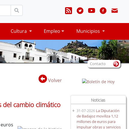
Cultura
Empleo
Municipios
Contacto
Volver
Noticias
 del cambio climático
La Diputación
31-07-2026
de Badajoz moviliza 1,12
millones de euros para
 euros
impulsar obras y servicios