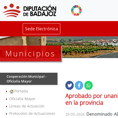
Sede Electrónica
Municipios
Cooperación Municipal -
Oficialía Mayor
Portada
Aprobado por unanim
Oficialía Mayor
en la provincia
Líneas de Actuación
Protocolos de Actuaciones
Denominado ADA
29-05-2026