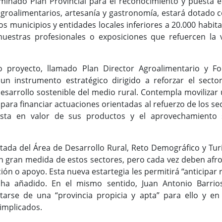
minado Plan Provincial para el reconocimiento y puesta e
groalimentarios, artesanía y gastronomía, estará dotado c
os municipios y entidades locales inferiores a 20.000 habit
estras profesionales o exposiciones que refuercen la v
 proyecto, llamado Plan Director Agroalimentario y For
un instrumento estratégico dirigido a reforzar el sector
 desarrollo sostenible del medio rural. Contempla moviliza
 para financiar actuaciones orientadas al refuerzo de los se
esta en valor de sus productos y el aprovechamiento 
ada del Área de Desarrollo Rural, Reto Demográfico y Tur
n gran medida de estos sectores, pero cada vez deben afron
ión o apoyo. Esta nueva estartegia les permitirá “anticipar 
”, ha añadido. En el mismo sentido, Juan Antonio Barri
atarse de una “provincia propicia y apta” para ello y e
 implicados.