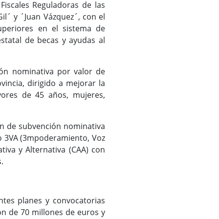
Fiscales Reguladoras de las
il´ y ´Juan Vázquez´, con el
superiores en el sistema de
statal de becas y ayudas al
ón nominativa por valor de
incia, dirigido a mejorar la
yores de 45 años, mujeres,
ión de subvención nominativa
cto 3VA (3mpoderamiento, Voz
iva y Alternativa (CAA) con
s.
ntes planes y convocatorias
ón de 70 millones de euros y