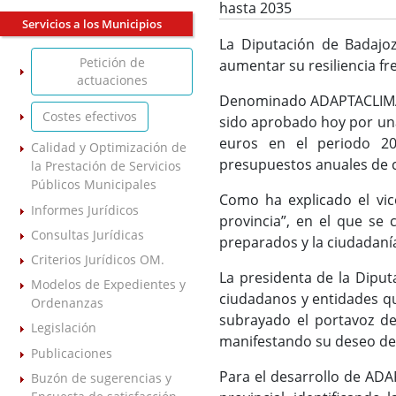
hasta 2035
Servicios a los Municipios
La Diputación de Badajoz
Petición de
aumentar su resiliencia fr
actuaciones
Denominado ADAPTACLIMA y 
Costes efectivos
sido aprobado hoy por una
euros en el periodo 20
Calidad y Optimización de
presupuestos anuales de c
la Prestación de Servicios
Públicos Municipales
Como ha explicado el vice
Informes Jurídicos
provincia”, en el que se
Consultas Jurídicas
preparados y la ciudadaní
Criterios Jurídicos OM.
La presidenta de la Diput
Modelos de Expedientes y
ciudadanos y entidades qu
Ordenanzas
subrayado el portavoz de
Legislación
manifestando su deseo de 
Publicaciones
Para el desarrollo de ADA
Buzón de sugerencias y