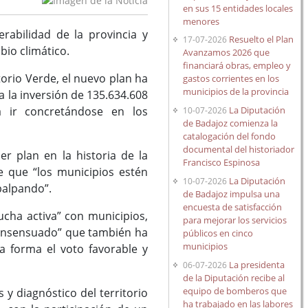
en sus 15 entidades locales
menores
abilidad de la provincia y
Resuelto el Plan
17-07-2026
bio climático.
Avanzamos 2026 que
financiará obras, empleo y
orio Verde, el nuevo plan ha
gastos corrientes en los
municipios de la provincia
 la inversión de 135.634.608
La Diputación
á ir concretándose en los
10-07-2026
de Badajoz comienza la
catalogación del fondo
documental del historiador
er plan en la historia de la
Francisco Espinosa
e que “los municipios estén
La Diputación
10-07-2026
 palpando”.
de Badajoz impulsa una
encuesta de satisfacción
ucha activa” con municipios,
para mejorar los servicios
consensuado” que también ha
públicos en cinco
municipios
a forma el voto favorable y
La presidenta
06-07-2026
de la Diputación recibe al
equipo de bomberos que
y diagnóstico del territorio
ha trabajado en las labores