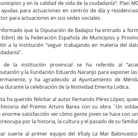
unicipios y en la calidad de vida de la ciudadanía”: Plan 
 ayudas para actuaciones en centros de día y residencias
ctor para actuaciones en sus sedes sociales.
informado que la Diputación de Badajoz ha entrado a form
 Edint) de la Federación Española de Municipios y Provinc
tir a la institución “seguir trabajando en materia del dat
udadanía”.
 de la institución provincial se ha referido al “acu
putación y la Fundación Eduardo Naranjo para exponer las
rmanente, y ha agradecido al Ayuntamiento de Mérid
a durante la celebración de la festividad Emerita Lvdica.
nta ha querido felicitar al autor Fernando Pérez López, quie
historia del Premio Arturo Barea con su obra ´Un solda
na enorme satisfacción ver cómo gente joven se hace con un
eocupa por la historia, la cultura y el pasado de su familia
r suerte al primer equipo del Vítaly La Mar Baloncesto