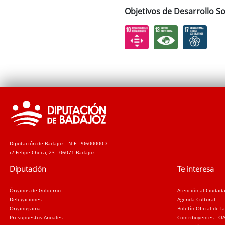
Objetivos de Desarrollo So
Diputación de Badajoz - NIF: P0600000D
c/ Felipe Checa, 23 - 06071 Badajoz
Diputación
Te interesa
Órganos de Gobierno
Atención al Ciudad
Delegaciones
Agenda Cultural
Organigrama
Boletín Oficial de l
Presupuestos Anuales
Contribuyentes - O