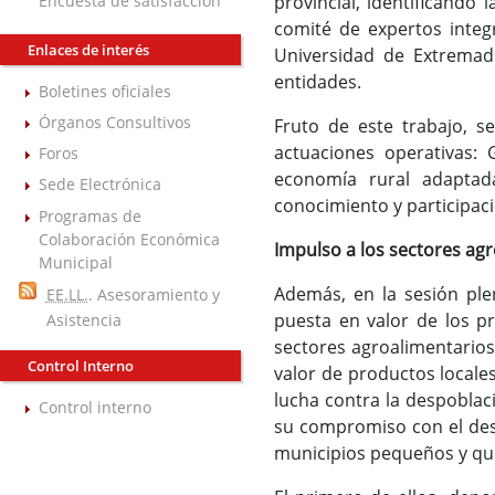
Encuesta de satisfacción
provincial, identificando
comité de expertos integ
Enlaces de interés
Universidad de Extremadu
entidades.
Boletines oficiales
Órganos Consultivos
Fruto de este trabajo, s
actuaciones operativas: 
Foros
economía rural adaptada
Sede Electrónica
conocimiento y participac
Programas de
Colaboración Económica
Impulso a los sectores agr
Municipal
Además, en la sesión ple
EE.LL.
. Asesoramiento y
puesta en valor de los pr
Asistencia
sectores agroalimentarios 
Control Interno
valor de productos locales
lucha contra la despoblac
Control interno
su compromiso con el desa
municipios pequeños y qu