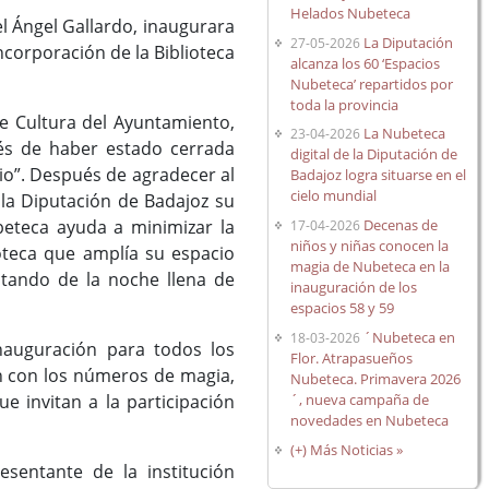
Helados Nubeteca
l Ángel Gallardo, inaugurara
La Diputación
27-05-2026
incorporación de la Biblioteca
alcanza los 60 ‘Espacios
Nubeteca’ repartidos por
toda la provincia
e Cultura del Ayuntamiento,
La Nubeteca
23-04-2026
ués de haber estado cerrada
digital de la Diputación de
o”. Después de agradecer al
Badajoz logra situarse en el
cielo mundial
 la Diputación de Badajoz su
Decenas de
beteca ayuda a minimizar la
17-04-2026
niños y niñas conocen la
lioteca que amplía su espacio
magia de Nubeteca en la
rutando de la noche llena de
inauguración de los
espacios 58 y 59
´Nubeteca en
18-03-2026
nauguración para todos los
Flor. Atrapasueños
an con los números de magia,
Nubeteca. Primavera 2026
´, nueva campaña de
 invitan a la participación
novedades en Nubeteca
(+) Más Noticias »
sentante de la institución