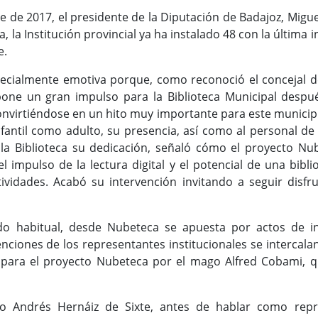
e de 2017, el presidente de la Diputación de Badajoz, Migue
 la Institución provincial ya ha instalado 48 con la última 
e.
pecialmente emotiva porque, como reconoció el concejal d
pone un gran impulso para la Biblioteca Municipal desp
virtiéndose en un hito muy importante para este municipi
infantil como adulto, su presencia, así como al personal de
a Biblioteca su dedicación, señaló cómo el proyecto Nu
el impulso de la lectura digital y el potencial de una bib
tividades. Acabó su intervención invitando a seguir disf
o habitual, desde Nubeteca se apuesta por actos de i
enciones de los representantes institucionales se intercal
para el proyecto Nubeteca por el mago Alfred Cobami, que
do Andrés Hernáiz de Sixte, antes de hablar como repre