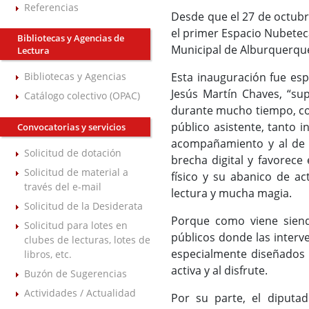
Referencias
Desde que el 27 de octubr
el primer Espacio Nubeteca,
Bibliotecas y Agencias de
Municipal de Alburquerqu
Lectura
Bibliotecas y Agencias
Esta inauguración fue es
Jesús Martín Chaves, “su
Catálogo colectivo (OPAC)
durante mucho tiempo, con
público asistente, tanto 
Convocatorias y servicios
acompañamiento y al de l
Solicitud de dotación
brecha digital y favorece 
Solicitud de material a
físico y su abanico de ac
través del e-mail
lectura y mucha magia.
Solicitud de la Desiderata
Porque como viene siend
Solicitud para lotes en
públicos donde las interv
clubes de lecturas, lotes de
especialmente diseñados 
libros, etc.
activa y al disfrute.
Buzón de Sugerencias
Actividades / Actualidad
Por su parte, el diputa