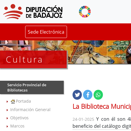
Sede Electrónica
Cultura
Servicio Provincial de
Bibliotecas
Portada
La Biblioteca Munic
Información General
Objetivos
Y con él son 4
24-01-2025
beneficio del catálogo digi
Marcos