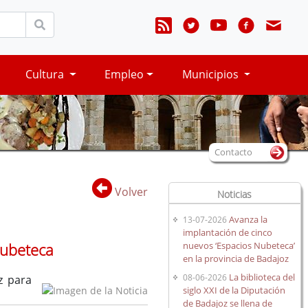
Cultura
Empleo
Municipios
Contacto
Volver
Noticias
Avanza la
13-07-2026
implantación de cinco
nuevos ‘Espacios Nubeteca’
Nubeteca
en la provincia de Badajoz
La biblioteca del
08-06-2026
z para
siglo XXI de la Diputación
de Badajoz se llena de