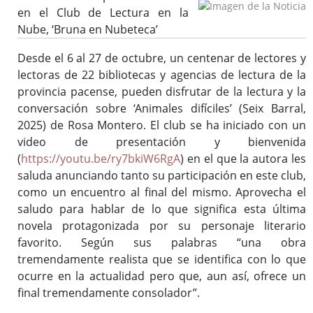
en el Club de Lectura en la
Nube, ‘Bruna en Nubeteca’
Bibliotecas y Agencias
Desde el 6 al 27 de octubre, un centenar de lectores y
Catálogo colectivo (OPAC)
lectoras de 22 bibliotecas y agencias de lectura de la
provincia pacense, pueden disfrutar de la lectura y la
conversación sobre ‘Animales difíciles’ (Seix Barral,
Solicitud de dotación
2025) de Rosa Montero. El club se ha iniciado con un
video de presentación y bienvenida
Solicitud de material a través del e-mail
(
https://youtu.be/ry7bkiW6RgA
) en el que la autora les
Solicitud de la Desiderata
saluda anunciando tanto su participación en este club,
Solicitud para lotes en clubes de lecturas, lotes de libros,
como un encuentro al final del mismo. Aprovecha el
etc.
saludo para hablar de lo que significa esta última
Buzón de Sugerencias
novela protagonizada por su personaje literario
Actividades / Actualidad
favorito. Según sus palabras “una obra
tremendamente realista que se identifica con lo que
ocurre en la actualidad pero que, aun así, ofrece un
final tremendamente consolador”.
Formación
Enlaces de interés