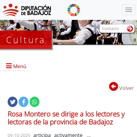
Menú
Contacto
Cultura
Menú
Volver
Portada
Información General
Rosa Montero se dirige a los lectores y
Objetivos
lectoras de la provincia de Badajoz
Marcos
Referencias
articipa activamente
09-10-2025