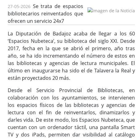
Se trata de espacios
27-05-2026
bibliotecarios reinventados que
Bibliotecas y Agencias
ofrecen un servicio 24x7
Catálogo colectivo (OPAC)
La Diputación de Badajoz acaba de llegar a los 60
‘Espacios Nubeteca’, su biblioteca del siglo XXI. Desde
2017, fecha en la que se abrió el primero, año tras
Solicitud de dotación
año, se ha ido incrementando el número de estos en
Solicitud de material a través del e-mail
las bibliotecas y agencias de lectura municipales. El
último en inaugurarse ha sido el de Talavera la Real y
Solicitud de la Desiderata
están proyectados 20 más.
Solicitud para lotes en clubes de lecturas, lotes de libros,
etc.
Desde el Servicio Provincial de Bibliotecas, en
Buzón de Sugerencias
colaboración con los ayuntamientos, se intervienen
Actividades / Actualidad
los espacios físicos de las bibliotecas y agencias de
lectura con el fin de reinventarlos, dinamizarlos y
darles vida. De este modo, los Espacios Nubeteca, que
cuentan con un ordenador táctil, una pantalla Smart
Formación
TV y dos iPads, permiten dar visibilidad al catálogo
Enlaces de interés