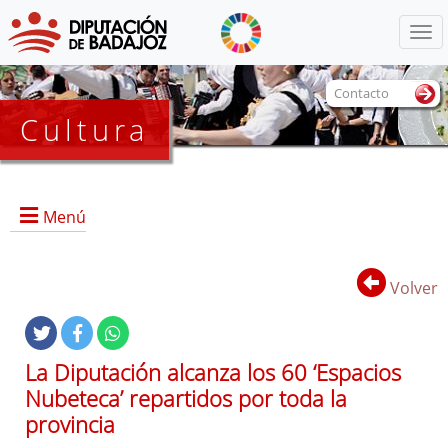
Menú
Contacto
Cultura
Menú
Volver
Portada
Información General
La Diputación alcanza los 60 ‘Espacios
Objetivos
Nubeteca’ repartidos por toda la
Marcos
provincia
Referencias