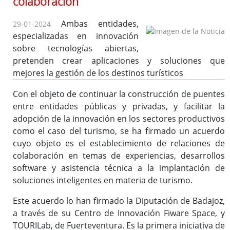
colaboración
Ambas entidades,
29-01-2024
Sede Electrónica
especializadas en innovación
Consulta de facturas
sobre tecnologías abiertas,
pretenden crear aplicaciones y soluciones que
Códigos FACe de Diputación
mejores la gestión de los destinos turísticos
Normativa
Con el objeto de continuar la construcción de puentes
entre entidades públicas y privadas, y facilitar la
adopción de la innovación en los sectores productivos
E-Administración
EE.LL
como el caso del turismo, se ha firmado un acuerdo
EE.LL.
cuyo objeto es el establecimiento de relaciones de
colaboración en temas de experiencias, desarrollos
Asistencia Informática
software y asistencia técnica a la implantación de
Aplicativos en la Red Segura
soluciones inteligentes en materia de turismo.
Alojamiento web, Correo Electrónico, Otros
Este acuerdo lo han firmado la Diputación de Badajoz,
Consulta operaciones económico-contables
a través de su Centro de Innovación Fiware Space, y
Copias de seguridad
TOURILab, de Fuerteventura. Es la primera iniciativa de