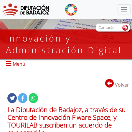
Menú
Contacto
Innovación y
Administración Digital
Menú
Volver
Portada
Organigrama
La Diputación de Badajoz, a través de su
Transparencia, Calidad y Atención al Ciudadano
Centro de Innovación Fiware Space, y
Smart Provincia
TOURILAB suscriben un acuerdo de
Actualidad