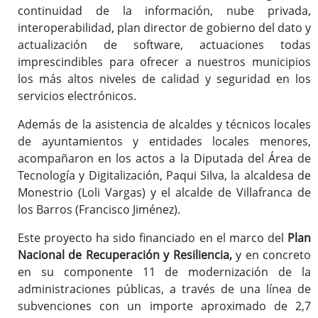
Gestor de contenidos
continuidad de la información, nube privada,
Radio en Internet
interoperabilidad, plan director de gobierno del dato y
actualización de software, actuaciones todas
Red de Comunicaciones Seguras
imprescindibles para ofrecer a nuestros municipios
los más altos niveles de calidad y seguridad en los
servicios electrónicos.
Badajoz en Red
Además de la asistencia de alcaldes y técnicos locales
Badajoz.es
de ayuntamientos y entidades locales menores,
@Webmail
acompañaron en los actos a la Diputada del Área de
Tecnología y Digitalización, Paqui Silva, la alcaldesa de
Monestrio (Loli Vargas) y el alcalde de Villafranca de
los Barros (Francisco Jiménez).
Este proyecto ha sido financiado en el marco del
Plan
Nacional de Recuperación y Resiliencia,
y en concreto
en su componente 11 de modernización de la
administraciones públicas, a través de una línea de
subvenciones con un importe aproximado de 2,7