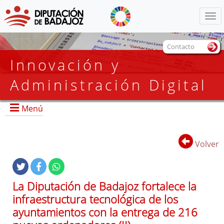
Menú
Contacto
Innovación y
Administración Digital
Menú
Volver
Portada
Organigrama
La Diputación de Badajoz fortalece la
Transparencia, Calidad y Atención al Ciudadano
infraestructura tecnológica de los
Smart Provincia
ayuntamientos con la entrega de 216
Actualidad