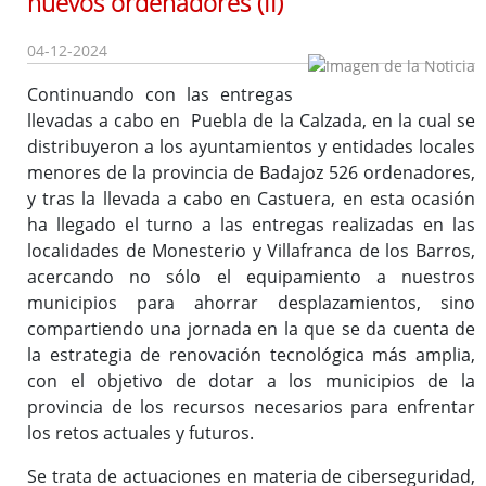
nuevos ordenadores (II)
04-12-2024
Sede Electrónica
Continuando con las entregas
Consulta de facturas
llevadas a cabo en Puebla de la Calzada, en la cual se
Códigos FACe de Diputación
distribuyeron a los ayuntamientos y entidades locales
Normativa
menores de la provincia de Badajoz 526 ordenadores,
y tras la llevada a cabo en Castuera, en esta ocasión
ha llegado el turno a las entregas realizadas en las
localidades de Monesterio y Villafranca de los Barros,
E-Administración
EE.LL
acercando no sólo el equipamiento a nuestros
EE.LL.
municipios para ahorrar desplazamientos, sino
compartiendo una jornada en la que se da cuenta de
Asistencia Informática
la estrategia de renovación tecnológica más amplia,
Aplicativos en la Red Segura
con el objetivo de dotar a los municipios de la
Alojamiento web, Correo Electrónico, Otros
provincia de los recursos necesarios para enfrentar
los retos actuales y futuros.
Consulta operaciones económico-contables
Copias de seguridad
Se trata de actuaciones en materia de ciberseguridad,