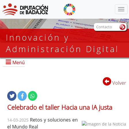
Menú
Contacto
Innovación y
Administración Digital
Menú
Volver
Portada
Organigrama
Celebrado el taller Hacia una IA justa
Transparencia, Calidad y Atención al Ciudadano
Smart Provincia
Retos y soluciones en
14-03-2025
Actualidad
el Mundo Real