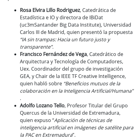
Gestor de contenidos
Rosa Elvira Lillo Rodriguez
, Catedrática de
Radio en Internet
Estadística e IO y directora de IBiDat
Red de Comunicaciones Seguras
(uc3mSantander Big Data Institute), Universidad
Carlos III de Madrid, quien presentó la propuesta
“IA sin trampas: Hacia un futuro justo y
Badajoz en Red
transparente”
.
Badajoz.es
Francisco Fernández de Vega
, Catedrático de
Arquitectura y Tecnología de Computadores,
@Webmail
Uex. Coordinador del grupo de investigación
GEA, y Chair de la IEEE TF Creative Intelligence,
quien habló sobre
“Beneficios mutuos de la
colaboración en la Inteligencia Artificial/Humana”
.
Adolfo Lozano Tello
, Profesor Titular del Grupo
Quercus de la Universidad de Extremadura,
quien expuso “
Aplicación de técnicas de
inteligencia artificial en imágenes de satélite para
la PAC en Extremadura
”.