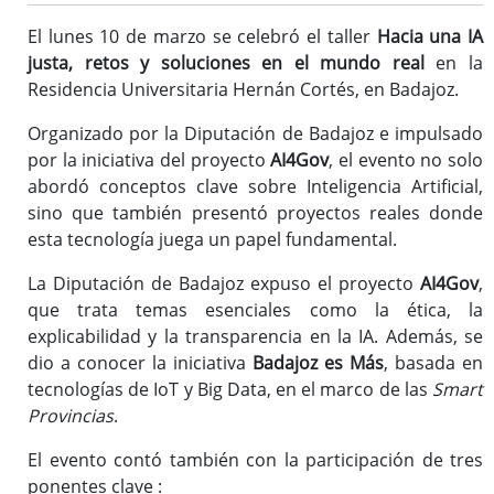
El lunes 10 de marzo se celebró el taller
Hacia una IA
justa, retos y soluciones en el mundo real
en la
Sede Electrónica
Residencia Universitaria Hernán Cortés, en Badajoz.
Consulta de facturas
Organizado por la Diputación de Badajoz e impulsado
Códigos FACe de Diputación
por la iniciativa del proyecto
AI4Gov
, el evento no solo
Normativa
abordó conceptos clave sobre Inteligencia Artificial,
sino que también presentó proyectos reales donde
esta tecnología juega un papel fundamental.
E-Administración
EE.LL
La Diputación de Badajoz expuso el proyecto
AI4Gov
,
EE.LL.
que trata temas esenciales como la ética, la
explicabilidad y la transparencia en la IA. Además, se
Asistencia Informática
dio a conocer la iniciativa
Badajoz es Más
, basada en
Aplicativos en la Red Segura
tecnologías de IoT y Big Data, en el marco de las
Smart
Alojamiento web, Correo Electrónico, Otros
Provincias
.
Consulta operaciones económico-contables
El evento contó también con la participación de tres
Copias de seguridad
ponentes clave :