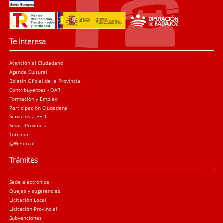
ANEXO III-Certificación del Secretario/Secretario-
Interventor
de la Entidad, con el Vº Bº del Alcalde,
en la que se especifique el número de habitantes
del municipio, que la Universidad Popular se
Te interesa
encuentra en funcionamiento a la fecha de
presentación de la solicitud y donde consten las
Atención al Ciudadano
obligaciones reconocidas y derechos liquidados,
Agenda Cultural
relacionados con la Universidad Popular,
Boletín Oficial de la Provincia
derivados de la última liquidación del
Contribuyentes - OAR
presupuesto aprobada.
Formación y Empleo
Memoria detallada
de las actividades realizadas
Participación Ciudadana
durante el año 2025.
Servicios a EELL
Smart Provincia
Proyecto de actividades a realizar durante el año
Turismo
2026
, incluyendo los cursos de formación a
@Webmail
impartir, previsión del número de alumnos de los
mismos y presupuesto detallado de gastos.
Trámites
Certificación del Secretario/Secretario-Interventor
de la Entidad, con el Vº Bº del Alcalde
, donde
Sede electrónica
conste la fecha de creación de la Universidad
Quejas y sugerencias
Popular
(sólo para aquellas entidades locales que
Licitación Local
Licitación Provincial
no hayan obtenido esta ayuda en el ejercicio
Subvenciones
2025)
.