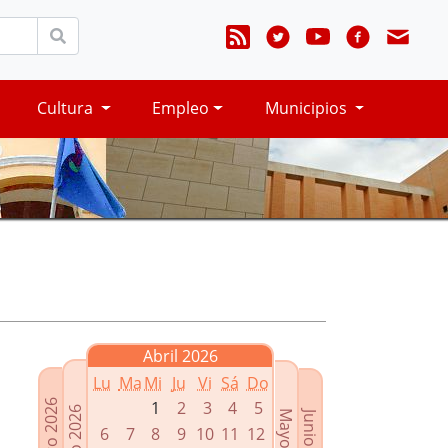
Cultura
Empleo
Municipios
Abril 2026
Lu
Ma
Mi
Ju
Vi
Sá
Do
Febrero 2026
1
2
3
4
5
Marzo 2026
Mayo 2026
Junio 2026
6
7
8
9
10
11
12