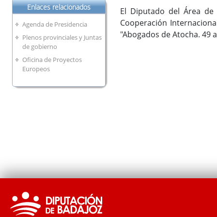
Enlaces relacionados
El Diputado del Área de I
Cooperación Internacional
Agenda de Presidencia
"Abogados de Atocha. 49 a
Plenos provinciales y Juntas
de gobierno
Oficina de Proyectos
Europeos