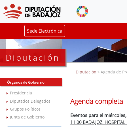
Sede Electrónica
Diputación
Diputación
» Agenda de Pr
Órganos de Gobierno
Presidencia
Agenda completa
Diputados Delegados
Grupos Políticos
Eventos para el miércoles,
Junta de Gobierno
11:00 BADAJOZ. HOSPITAL