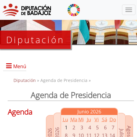
Menú
Diputación
Menú
Diputación
» Agenda de Presidencia »
Agenda de Presidencia
Presidencia
Diputados Delegados
Agenda
Junio 2026
Grupos Políticos
Lu
Ma
Mi
Ju
Vi
Sá
Do
Junta de Gobierno
1
2
3
4
5
6
7
8
9
10
11
12
13
14