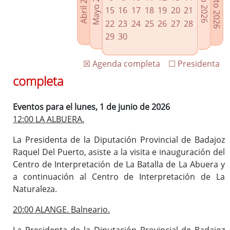
Agosto 2026
Mayo 2026
Abril 2026
Julio 2026
Enlaces relacionados
15
16
17
18
19
20
21
Agenda de Presidencia
22
23
24
25
26
27
28
Plenos provinciales y Juntas de gobierno
29
30
Oficina de Proyectos Europeos
☒ Agenda completa
☐ Presidenta
completa
Eventos para el lunes, 1 de junio de 2026
12:00 LA ALBUERA.
La Presidenta de la Diputación Provincial de Badajoz
Raquel Del Puerto, asiste a la visita e inauguración del
Centro de Interpretación de La Batalla de La Abuera y
a continuación al Centro de Interpretación de La
Naturaleza.
20:00 ALANGE. Balneario.
La Presidenta de la Diputación Provincial de Badajoz