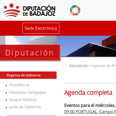
Sede Electrónica
Diputación
Diputación
» Agenda de Pr
Órganos de Gobierno
Presidencia
Agenda completa
Diputados Delegados
Grupos Políticos
Eventos para el miércoles,
Junta de Gobierno
09:00 PORTUGAL. Campo Ma