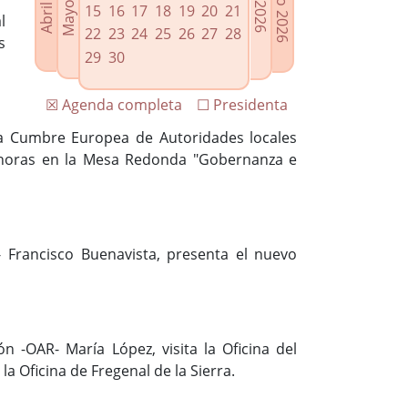
15
16
17
18
19
20
21
l
22
23
24
25
26
27
28
s
29
30
☒ Agenda completa
☐ Presidenta
 la Cumbre Europea de Autoridades locales
45 horas en la Mesa Redonda "Gobernanza e
 Francisco Buenavista, presenta el nuevo
-OAR- María López, visita la Oficina del
a Oficina de Fregenal de la Sierra.