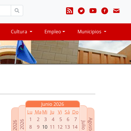
Cultura
Empleo
Municipios
Junio 2026
Lu
Ma
Mi
Ju
Vi
Sá
Do
1
2
3
4
5
6
7
Agosto 2026
Mayo 2026
Abril 2026
Julio 2026
8
9
10
11
12
13
14