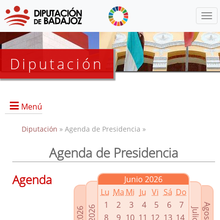
Menú
Diputación
Menú
Diputación
» Agenda de Presidencia »
Agenda de Presidencia
Presidencia
Diputados Delegados
Agenda
Junio 2026
Grupos Políticos
Lu
Ma
Mi
Ju
Vi
Sá
Do
Junta de Gobierno
1
2
3
4
5
6
7
8
9
10
11
12
13
14