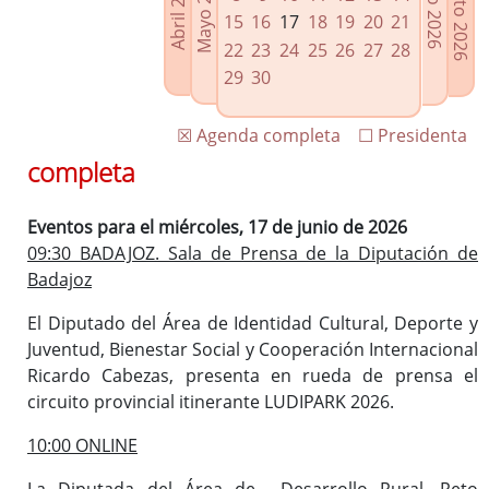
Agosto 2026
Mayo 2026
Abril 2026
Julio 2026
Enlaces relacionados
15
16
17
18
19
20
21
Agenda de Presidencia
22
23
24
25
26
27
28
Plenos provinciales y Juntas de gobierno
29
30
Oficina de Proyectos Europeos
☒ Agenda completa
☐ Presidenta
completa
Eventos para el miércoles, 17 de junio de 2026
09:30 BADAJOZ. Sala de Prensa de la Diputación de
Badajoz
El Diputado del Área de Identidad Cultural, Deporte y
Juventud, Bienestar Social y Cooperación Internacional
Ricardo Cabezas, presenta en rueda de prensa el
circuito provincial itinerante LUDIPARK 2026.
10:00 ONLINE
La Diputada del Área de Desarrollo Rural, Reto