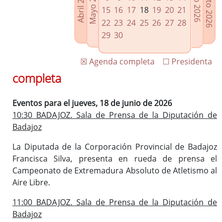
Agosto 2026
Mayo 2026
Abril 2026
Julio 2026
Enlaces relacionados
15
16
17
18
19
20
21
Agenda de Presidencia
22
23
24
25
26
27
28
Plenos provinciales y Juntas de gobierno
29
30
Oficina de Proyectos Europeos
☒ Agenda completa
☐ Presidenta
completa
Eventos para el jueves, 18 de junio de 2026
10:30 BADAJOZ. Sala de Prensa de la Diputación de
Badajoz
La Diputada de la Corporación Provincial de Badajoz
Francisca Silva, presenta en rueda de prensa el
Campeonato de Extremadura Absoluto de Atletismo al
Aire Libre.
11:00 BADAJOZ. Sala de Prensa de la Diputación de
Badajoz