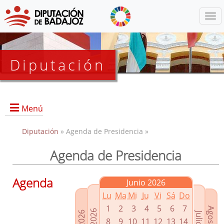
Menú
Diputación
Menú
Diputación
» Agenda de Presidencia »
Agenda de Presidencia
Presidencia
Diputados Delegados
Agenda
Junio 2026
Grupos Políticos
Lu
Ma
Mi
Ju
Vi
Sá
Do
Junta de Gobierno
1
2
3
4
5
6
7
8
9
10
11
12
13
14