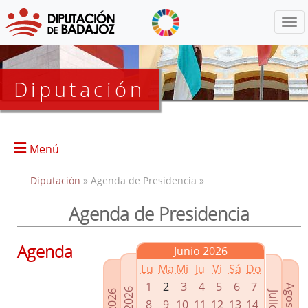
Menú
Diputación
Menú
Diputación
» Agenda de Presidencia »
Agenda de Presidencia
Presidencia
Diputados Delegados
Agenda
Junio 2026
Grupos Políticos
Lu
Ma
Mi
Ju
Vi
Sá
Do
Junta de Gobierno
1
2
3
4
5
6
7
8
9
10
11
12
13
14