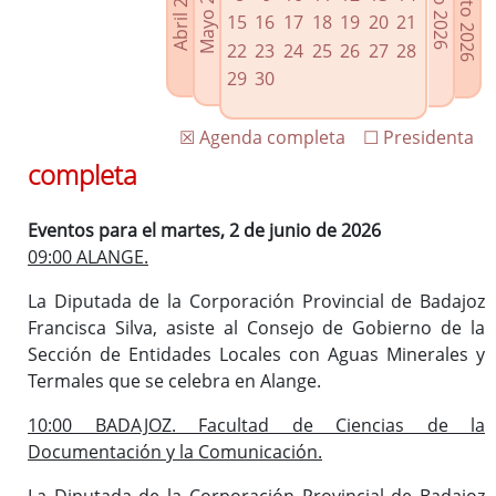
Agosto 2026
Mayo 2026
Abril 2026
Julio 2026
Enlaces relacionados
15
16
17
18
19
20
21
Agenda de Presidencia
22
23
24
25
26
27
28
Plenos provinciales y Juntas de gobierno
29
30
Oficina de Proyectos Europeos
☒ Agenda completa
☐ Presidenta
completa
Eventos para el martes, 2 de junio de 2026
09:00 ALANGE.
La Diputada de la Corporación Provincial de Badajoz
Francisca Silva, asiste al Consejo de Gobierno de la
Sección de Entidades Locales con Aguas Minerales y
Termales que se celebra en Alange.
10:00 BADAJOZ. Facultad de Ciencias de la
Documentación y la Comunicación.
La Diputada de la Corporación Provincial de Badajoz