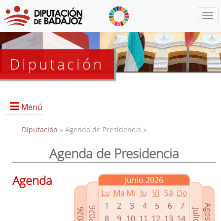
Menú
Diputación
Menú
Diputación
» Agenda de Presidencia »
Agenda de Presidencia
Presidencia
Diputados Delegados
Agenda
Junio 2026
Grupos Políticos
Lu
Ma
Mi
Ju
Vi
Sá
Do
Junta de Gobierno
1
2
3
4
5
6
7
8
9
10
11
12
13
14