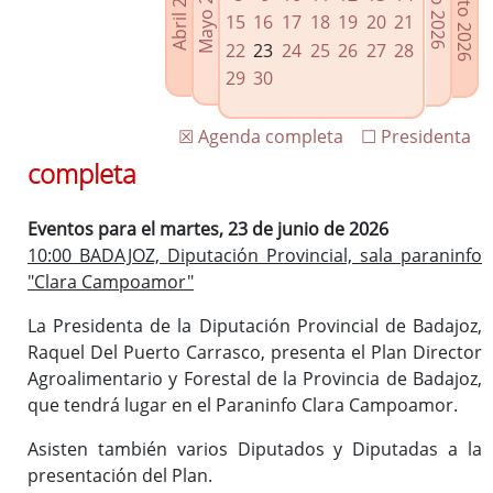
Agosto 2026
Mayo 2026
Abril 2026
Julio 2026
Enlaces relacionados
15
16
17
18
19
20
21
Agenda de Presidencia
22
23
24
25
26
27
28
Plenos provinciales y Juntas de gobierno
29
30
Oficina de Proyectos Europeos
☒ Agenda completa
☐ Presidenta
completa
Eventos para el martes, 23 de junio de 2026
10:00 BADAJOZ, Diputación Provincial, sala paraninfo
"Clara Campoamor"
La Presidenta de la Diputación Provincial de Badajoz,
Raquel Del Puerto Carrasco, presenta el Plan Director
Agroalimentario y Forestal de la Provincia de Badajoz,
que tendrá lugar en el Paraninfo Clara Campoamor.
Asisten también varios Diputados y Diputadas a la
presentación del Plan.