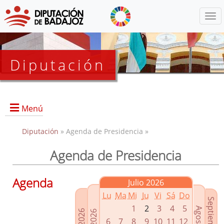
Menú
Diputación
Menú
Diputación
» Agenda de Presidencia »
Agenda de Presidencia
Presidencia
Diputados Delegados
Agenda
Julio 2026
Grupos Políticos
Lu
Ma
Mi
Ju
Vi
Sá
Do
Junta de Gobierno
1
2
3
4
5
6
7
8
9
10
11
12