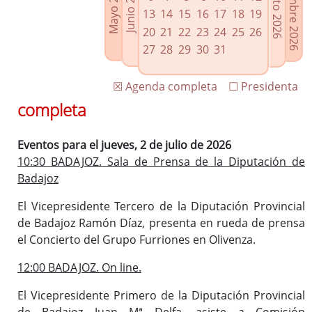
Septiembre 2026
Agosto 2026
Mayo 2026
Junio 2026
Enlaces relacionados
13
14
15
16
17
18
19
Agenda de Presidencia
20
21
22
23
24
25
26
Plenos provinciales y Juntas de gobierno
27
28
29
30
31
Oficina de Proyectos Europeos
☒ Agenda completa
☐ Presidenta
completa
Eventos para el jueves, 2 de julio de 2026
10:30 BADAJOZ. Sala de Prensa de la Diputación de
Badajoz
El Vicepresidente Tercero de la Diputación Provincial
de Badajoz Ramón Díaz, presenta en rueda de prensa
el Concierto del Grupo Furriones en Olivenza.
12:00 BADAJOZ. On line.
El Vicepresidente Primero de la Diputación Provincial
de Badajoz Juan Mª Delfa, asiste a Comisión