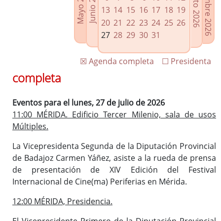
Septiembre 2026
Agosto 2026
Mayo 2026
Junio 2026
Enlaces relacionados
13
14
15
16
17
18
19
Agenda de Presidencia
20
21
22
23
24
25
26
Plenos provinciales y Juntas de gobierno
27
28
29
30
31
Oficina de Proyectos Europeos
☒ Agenda completa
☐ Presidenta
completa
Eventos para el lunes, 27 de julio de 2026
11:00 MÉRIDA. Edificio Tercer Milenio, sala de usos
Múltiples.
La Vicepresidenta Segunda de la Diputación Provincial
de Badajoz Carmen Yáñez, asiste a la rueda de prensa
de presentación de XIV Edición del Festival
Internacional de Cine(ma) Periferias en Mérida.
12:00 MÉRIDA, Presidencia.
El Vicepresidente Primero de la Diputación Provincial