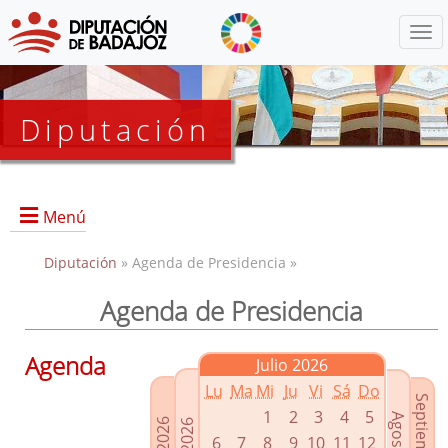
Menú
Diputación
Menú
Diputación
» Agenda de Presidencia »
Agenda de Presidencia
Presidencia
Diputados Delegados
Agenda
Julio 2026
Grupos Políticos
Lu
Ma
Mi
Ju
Vi
Sá
Do
Junta de Gobierno
1
2
3
4
5
6
7
8
9
10
11
12