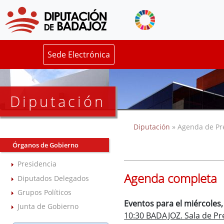
Sede Electrónica
Diputación
Diputación
» Agenda de Pr
Órganos de Gobierno
Presidencia
Agenda completa
Diputados Delegados
Grupos Políticos
Eventos para el miércoles,
Junta de Gobierno
10:30 BADAJOZ. Sala de Pr