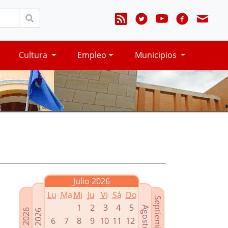
Cultura
Empleo
Municipios
Julio 2026
Lu
Ma
Mi
Ju
Vi
Sá
Do
Septiembre 2026
1
2
3
4
5
Agosto 2026
Mayo 2026
Junio 2026
6
7
8
9
10
11
12