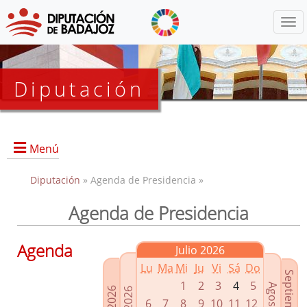
Menú
Diputación
Menú
Diputación
» Agenda de Presidencia »
Agenda de Presidencia
Presidencia
Diputados Delegados
Agenda
Julio 2026
Grupos Políticos
Lu
Ma
Mi
Ju
Vi
Sá
Do
Junta de Gobierno
1
2
3
4
5
6
7
8
9
10
11
12