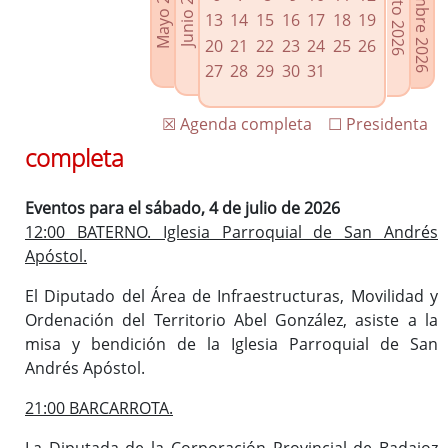
Septiembre 2026
Agosto 2026
Mayo 2026
Junio 2026
Enlaces relacionados
13
14
15
16
17
18
19
Agenda de Presidencia
20
21
22
23
24
25
26
Plenos provinciales y Juntas de gobierno
27
28
29
30
31
Oficina de Proyectos Europeos
☒ Agenda completa
☐ Presidenta
completa
Eventos para el sábado, 4 de julio de 2026
12:00 BATERNO. Iglesia Parroquial de San Andrés
Apóstol.
El Diputado del Área de Infraestructuras, Movilidad y
Ordenación del Territorio Abel González, asiste a la
misa y bendición de la Iglesia Parroquial de San
Andrés Apóstol.
21:00 BARCARROTA.
La Diputada de la Corporación Provincial de Badajoz