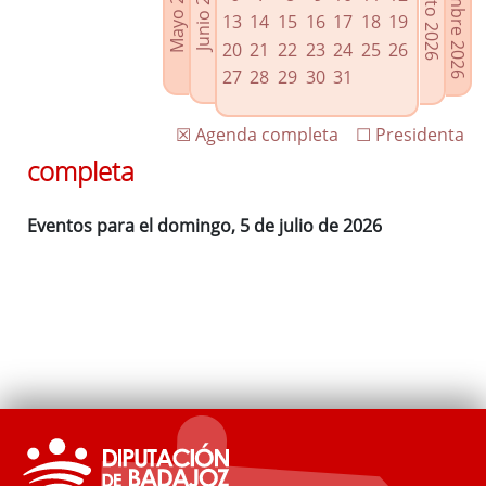
Septiembre 2026
Agosto 2026
Mayo 2026
Junio 2026
Enlaces relacionados
13
14
15
16
17
18
19
Agenda de Presidencia
20
21
22
23
24
25
26
Plenos provinciales y Juntas de gobierno
27
28
29
30
31
Oficina de Proyectos Europeos
☒ Agenda completa
☐ Presidenta
completa
Eventos para el domingo, 5 de julio de 2026