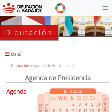
Menú
Diputación
Menú
Diputación
» Agenda de Presidencia »
Agenda de Presidencia
Presidencia
Diputados Delegados
Agenda
Julio 2026
Grupos Políticos
Lu
Ma
Mi
Ju
Vi
Sá
Do
Junta de Gobierno
1
2
3
4
5
6
7
8
9
10
11
12