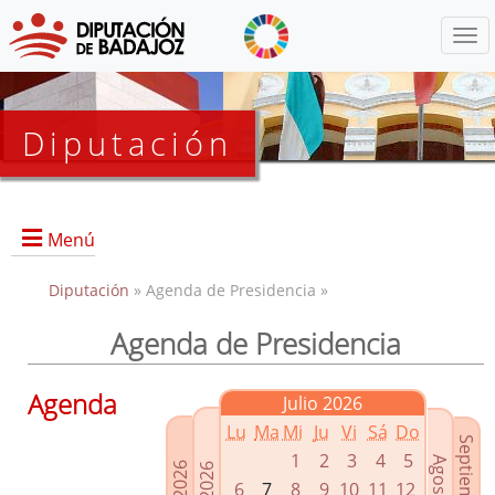
Menú
Diputación
Menú
Diputación
» Agenda de Presidencia »
Agenda de Presidencia
Presidencia
Diputados Delegados
Agenda
Julio 2026
Grupos Políticos
Lu
Ma
Mi
Ju
Vi
Sá
Do
Junta de Gobierno
1
2
3
4
5
6
7
8
9
10
11
12