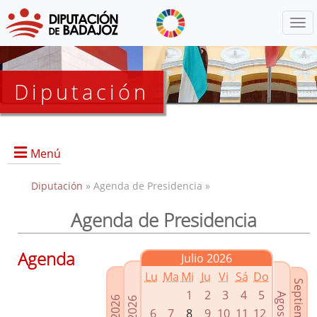
Menú
Diputación
Menú
Diputación
» Agenda de Presidencia »
Agenda de Presidencia
Presidencia
Diputados Delegados
Agenda
Julio 2026
Grupos Políticos
Lu
Ma
Mi
Ju
Vi
Sá
Do
Junta de Gobierno
1
2
3
4
5
6
7
8
9
10
11
12