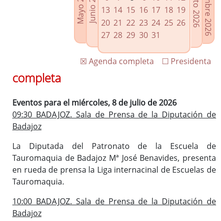
Septiembre 2026
Agosto 2026
Mayo 2026
Junio 2026
Enlaces relacionados
13
14
15
16
17
18
19
Agenda de Presidencia
20
21
22
23
24
25
26
Plenos provinciales y Juntas de gobierno
27
28
29
30
31
Oficina de Proyectos Europeos
☒ Agenda completa
☐ Presidenta
completa
Eventos para el miércoles, 8 de julio de 2026
09:30 BADAJOZ. Sala de Prensa de la Diputación de
Badajoz
La Diputada del Patronato de la Escuela de
Tauromaquia de Badajoz Mª José Benavides, presenta
en rueda de prensa la Liga internacinal de Escuelas de
Tauromaquia.
10:00 BADAJOZ. Sala de Prensa de la Diputación de
Badajoz