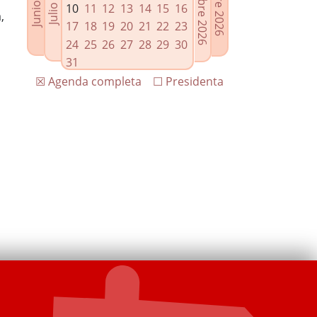
10
11
12
13
14
15
16
,
17
18
19
20
21
22
23
24
25
26
27
28
29
30
31
☒ Agenda completa
☐ Presidenta