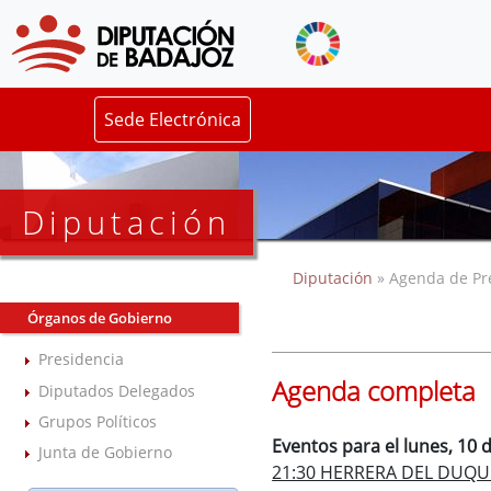
Sede Electrónica
Diputación
Diputación
» Agenda de Pr
Órganos de Gobierno
Presidencia
Agenda completa
Diputados Delegados
Grupos Políticos
Eventos para el lunes, 10 
Junta de Gobierno
21:30 HERRERA DEL DUQUE.