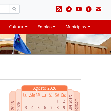
Cultura
Empleo
Municipios
Agosto 2026
Lu
Ma
Mi
Ju
Vi
Sá
Do
Septiembre 2026
Octubre 2026
1
2
Junio 2026
Julio 2026
3
4
5
6
7
8
9