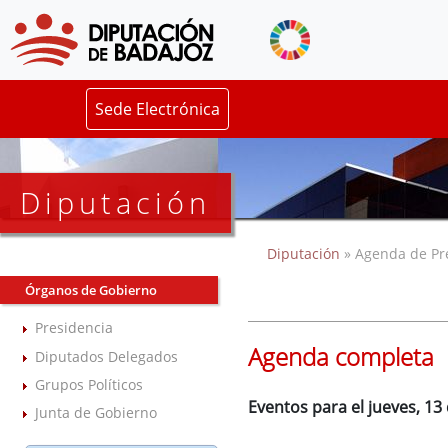
Sede Electrónica
Diputación
Diputación
» Agenda de Pr
Órganos de Gobierno
Presidencia
Agenda completa
Diputados Delegados
Grupos Políticos
Eventos para el jueves, 13
Junta de Gobierno