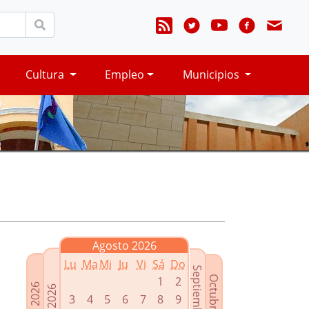
Cultura
Empleo
Municipios
Agosto 2026
Lu
Ma
Mi
Ju
Vi
Sá
Do
Septiembre 2026
Octubre 2026
1
2
Junio 2026
Julio 2026
3
4
5
6
7
8
9