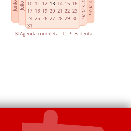
10
11
12
13
14
15
16
17
18
19
20
21
22
23
24
25
26
27
28
29
30
31
☒ Agenda completa
☐ Presidenta