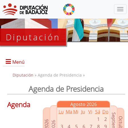
Menú
Diputación
Menú
Diputación
» Agenda de Presidencia »
Agenda de Presidencia
Presidencia
Diputados Delegados
Agenda
Agosto 2026
Grupos Políticos
Lu
Ma
Mi
Ju
Vi
Sá
Do
Junta de Gobierno
1
2
3
4
5
6
7
8
9