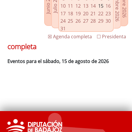
Septiembre 2026
Octubre 2026
Junio 2026
Julio 2026
Enlaces relacionados
10
11
12
13
14
15
16
Agenda de Presidencia
17
18
19
20
21
22
23
Plenos provinciales y Juntas de gobierno
24
25
26
27
28
29
30
Oficina de Proyectos Europeos
31
☒ Agenda completa
☐ Presidenta
completa
Eventos para el sábado, 15 de agosto de 2026