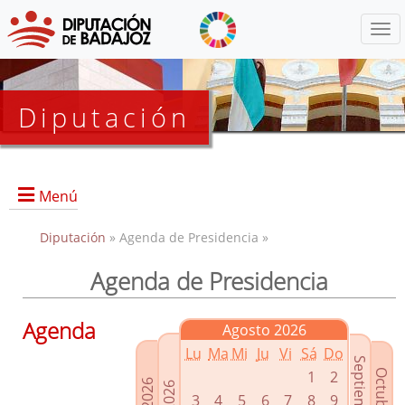
Menú
Diputación
Menú
Diputación
» Agenda de Presidencia »
Agenda de Presidencia
Presidencia
Diputados Delegados
Agenda
Agosto 2026
Grupos Políticos
Lu
Ma
Mi
Ju
Vi
Sá
Do
Junta de Gobierno
1
2
3
4
5
6
7
8
9