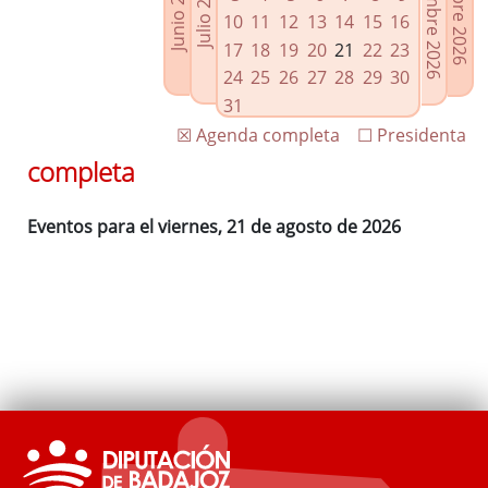
Septiembre 2026
Octubre 2026
Junio 2026
Julio 2026
Enlaces relacionados
10
11
12
13
14
15
16
Agenda de Presidencia
17
18
19
20
21
22
23
Plenos provinciales y Juntas de gobierno
24
25
26
27
28
29
30
Oficina de Proyectos Europeos
31
☒ Agenda completa
☐ Presidenta
completa
Eventos para el viernes, 21 de agosto de 2026