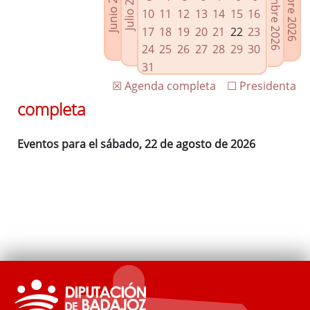
Septiembre 2026
Octubre 2026
Junio 2026
Julio 2026
Enlaces relacionados
10
11
12
13
14
15
16
Agenda de Presidencia
17
18
19
20
21
22
23
Plenos provinciales y Juntas de gobierno
24
25
26
27
28
29
30
Oficina de Proyectos Europeos
31
☒ Agenda completa
☐ Presidenta
completa
Eventos para el sábado, 22 de agosto de 2026