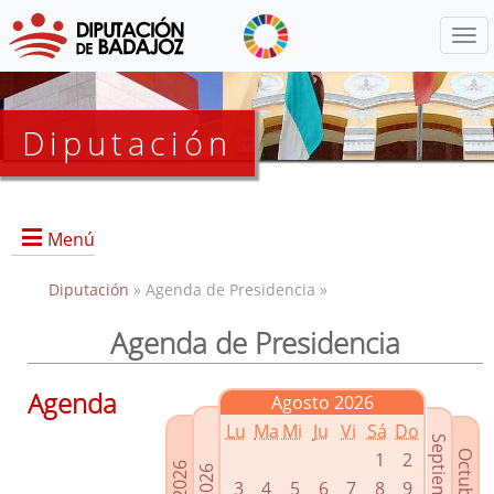
Menú
Diputación
Menú
Diputación
» Agenda de Presidencia »
Agenda de Presidencia
Presidencia
Diputados Delegados
Agenda
Agosto 2026
Grupos Políticos
Lu
Ma
Mi
Ju
Vi
Sá
Do
Junta de Gobierno
1
2
3
4
5
6
7
8
9