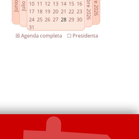
10
11
12
13
14
15
16
17
18
19
20
21
22
23
24
25
26
27
28
29
30
31
☒ Agenda completa
☐ Presidenta