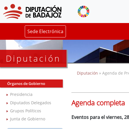
Sede Electrónica
Diputación
Diputación
» Agenda de Pr
Órganos de Gobierno
Presidencia
Agenda completa
Diputados Delegados
Grupos Políticos
Eventos para el viernes, 2
Junta de Gobierno