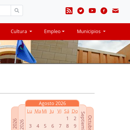
Cultura
Empleo
Municipios
Agosto 2026
Lu
Ma
Mi
Ju
Vi
Sá
Do
Septiembre 2026
Octubre 2026
1
2
Junio 2026
Julio 2026
3
4
5
6
7
8
9