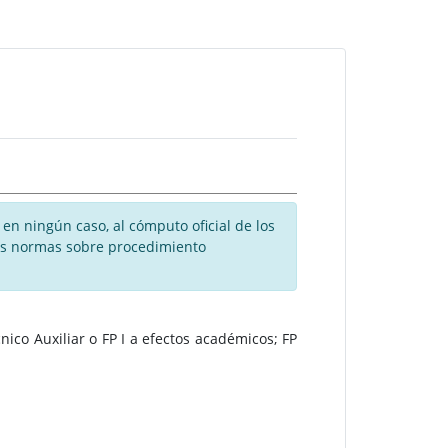
en ningún caso, al cómputo oficial de los
 las normas sobre procedimiento
ico Auxiliar o FP I a efectos académicos; FP