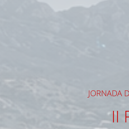
JORNADA D
II