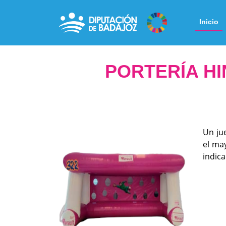
Inicio
PORTERÍA H
Un jue
el ma
indica