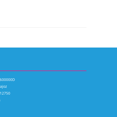
P0600000D
dajoz
 12750
s