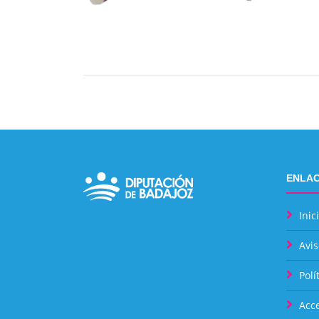
ENLAC
Inic
Avis
Polí
Acce