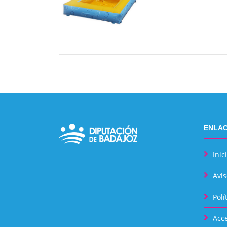
ENLAC
Inic
Avis
Polí
Acce