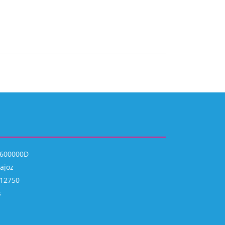
P0600000D
dajoz
 12750
s