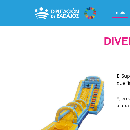
Inicio
DIVE
El Su
que fi
Y, en 
a una 