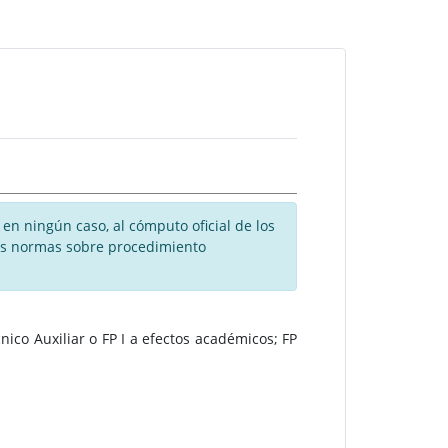
en ningún caso, al cómputo oficial de los
 las normas sobre procedimiento
ico Auxiliar o FP I a efectos académicos; FP